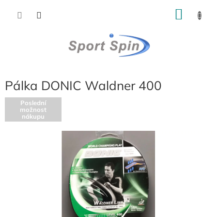
Přejít
NÁKU
na
obsah
KOŠÍK
Pálka DONIC Waldner 400
Poslední
možnost
nákupu