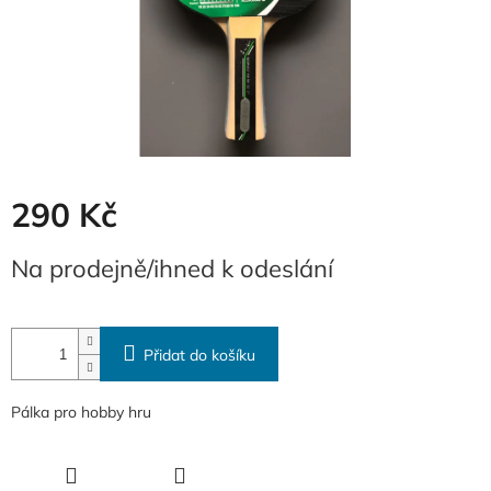
290 Kč
Měrná
Na prodejně/ihned k odeslání
cena:
Přidat do košíku
Pálka pro hobby hru