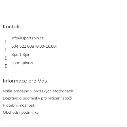
Z
á
p
a
Kontakt
t
í
info
@
sportspin.cz
604 522 808 (8,00-16,00)
Sport Spin
sportspincz/
Informace pro Vás
Naše prodejna v pražských Modřanech
Doprava a podmínky pro vrácení zboží
Platební možnosti
Obchodní podmínky