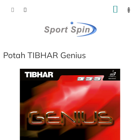
Přejít
NÁKU
na
obsah
KOŠÍK
Potah TIBHAR Genius