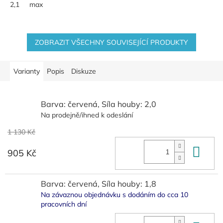
2,1
max
ZOBRAZIT VŠECHNY SOUVISEJÍCÍ PRODUKTY
Varianty
Popis
Diskuze
Barva: červená, Síla houby: 2,0
Na prodejně/ihned k odeslání
1 130 Kč
Do 
905 Kč
Barva: červená, Síla houby: 1,8
Na závaznou objednávku s dodáním do cca 10
pracovních dní