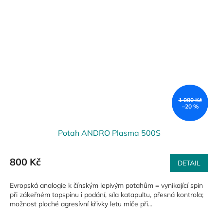
1 000 Kč
–20 %
Potah ANDRO Plasma 500S
800 Kč
DETAIL
Evropská analogie k čínským lepivým potahům = vynikající spin
při zákeřném topspinu i podání, síla katapultu, přesná kontrola;
možnost ploché agresívní křivky letu míče při...