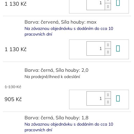
Do 
1 130 Kč
Barva: červená, Síla houby: max
Na závaznou objednávku s dodáním do cca 10
pracovních dní
Do 
1 130 Kč
Barva: černá, Síla houby: 2,0
Na prodejně/ihned k odeslání
1 130 Kč
Do 
905 Kč
Barva: černá, Síla houby: 1,8
Na závaznou objednávku s dodáním do cca 10
pracovních dní