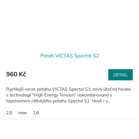
Potah VICTAS Spectol S2
960 Kč
DETAIL
Rychlejší verze potahu VICTAS Spectol S1; nová útočná houba
s technologií "High Energy Tension" nakombinovaná s
topsheetem citlivějšího potahu Spectol S1 Nově i v...
2,0
max
1,6