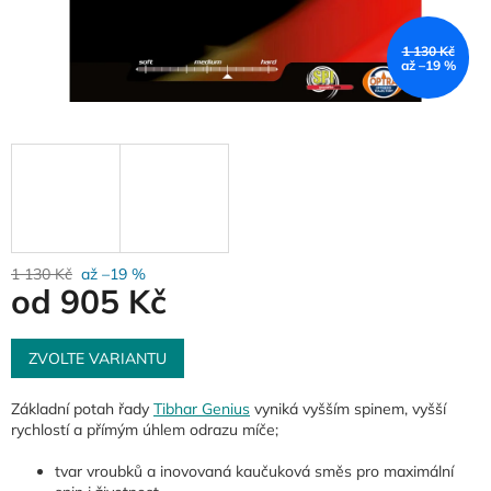
1 130 Kč
až –19 %
1 130 Kč
až –19 %
od
905 Kč
Měrná
cena:
ZVOLTE VARIANTU
Základní potah řady
Tibhar Genius
vyniká vyšším spinem, vyšší
rychlostí a přímým úhlem odrazu míče;
tvar vroubků a inovovaná kaučuková směs pro maximální