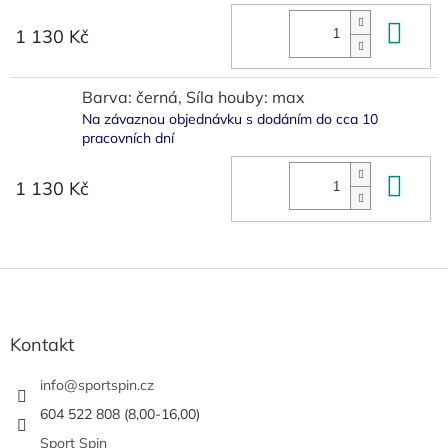
Do 
1 130 Kč
Barva: černá, Síla houby: max
Na závaznou objednávku s dodáním do cca 10
pracovních dní
Do 
1 130 Kč
Z
á
p
a
Kontakt
t
í
info
@
sportspin.cz
604 522 808 (8,00-16,00)
Sport Spin