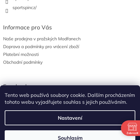
sportspincz/
Informace pro Vás
Naše prodejna v pražských Modřanech
Doprava a podmínky pro vrácení zboží
Platební možnosti
Obchodní podmínky
Facebook
Tento web používá soubory cookie. Dalším procházením
tohoto webu vyjadřujete souhlas s jejich používáním.
Nastavení
Vytvořil Shoptet
Zobrazit
Letní otevíračka: po-středa od osmi do dvou, čtvrtek-pátek od
Souhlasím
Copyright 2026
Sport Spin s.r.o.
. Všechna práva vyhrazena.