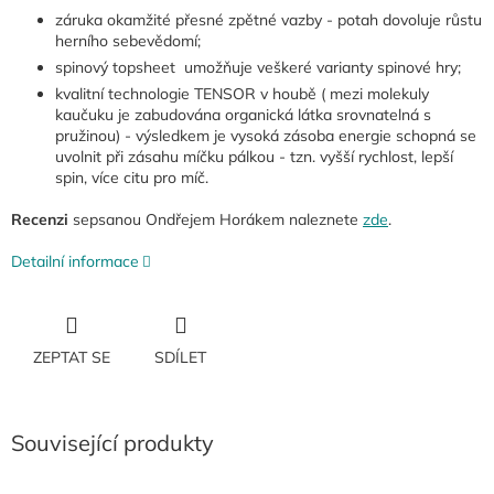
záruka okamžité přesné zpětné vazby - potah dovoluje růstu
herního sebevědomí;
spinový topsheet umožňuje veškeré varianty spinové hry;
kvalitní technologie TENSOR v houbě (
mezi molekuly
kaučuku je zabudována organická látka srovnatelná s
pružinou) - výsledkem je vysoká zásoba energie schopná se
uvolnit při zásahu míčku pálkou - tzn. vyšší rychlost, lepší
spin, více citu pro míč.
Recenzi
sepsanou Ondřejem Horákem naleznete
zde
.
Detailní informace
ZEPTAT SE
SDÍLET
Související produkty