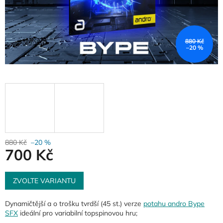
880 Kč
–20 %
880 Kč
–20 %
700 Kč
Měrná
cena:
ZVOLTE VARIANTU
Dynamičtější a o trošku tvrdší (45 st.) verze
potahu andro Bype
SFX
ideální pro variabilní topspinovou hru;