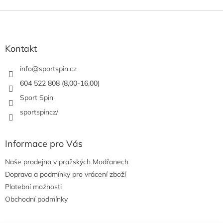
Z
á
p
a
Kontakt
t
í
info
@
sportspin.cz
604 522 808 (8,00-16,00)
Sport Spin
sportspincz/
Informace pro Vás
Naše prodejna v pražských Modřanech
Doprava a podmínky pro vrácení zboží
Platební možnosti
Obchodní podmínky