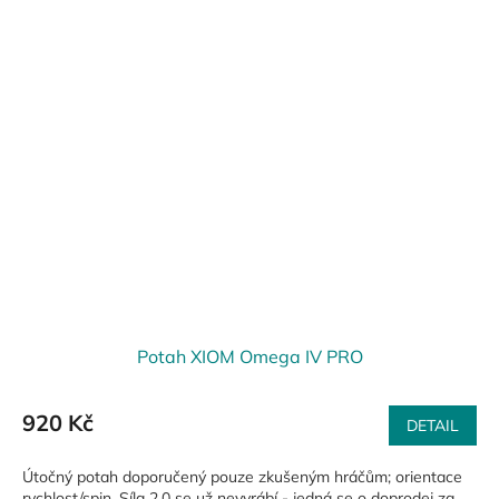
Potah XIOM Omega IV PRO
920 Kč
DETAIL
Útočný potah doporučený pouze zkušeným hráčům; orientace
rychlost/spin. Síla 2,0 se už nevyrábí - jedná se o doprodej za