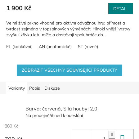
1 900 Kč
DETAIL
Velmi živé prkno vhodné pro aktivní odvážnou hru; přímost a
tvrdost zejména v topspinových výměnách; Hinoki vnější vrstvy
zvyšují křivku letu míče a dostávají spoluhráče do...
FL (konkávní)
AN (anatomické)
ST (rovné)
ZOBRAZIT VŠECHNY SOUVISEJÍCÍ PRODUKTY
Varianty
Popis
Diskuze
Barva: červená, Síla houby: 2,0
Na prodejně/ihned k odeslání
880 Kč
Do 