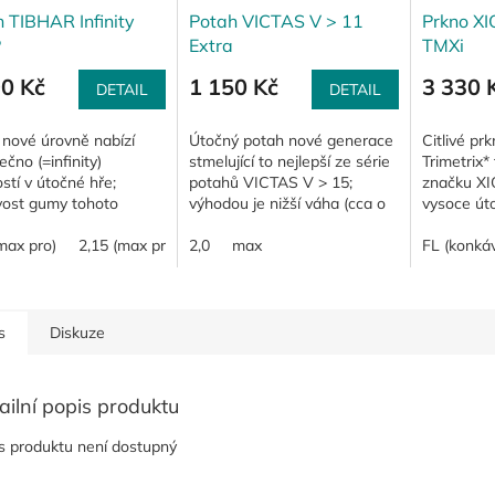
 TIBHAR Infinity
Potah VICTAS V > 11
Prkno XI
P
Extra
TMXi
90 Kč
1 150 Kč
3 330 
DETAIL
DETAIL
 nové úrovně nabízí
Útočný potah nové generace
Citlivé pr
čno (=infinity)
stmelující to nejlepší ze série
Trimetrix*
tí v útočné hře;
potahů VICTAS V > 15;
značku XIO
avost gumy tohoto
výhodou je nižší váha (cca o
vysoce út
 byla vyladěna tak,
10% oproti potahu V > 15
(kombinac
dle vysoké rotace a
max pro)
2,15 (max pro+)
Extra) díky technologii...
2,0
max
karbonu s
FL (konkáv
ivního kontaktu s...
Axyliem) v
s
Diskuze
ailní popis produktu
s produktu není dostupný