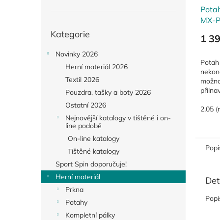
Potah
MX-
Přeskočit
Kategorie
kategorie
1 3
Novinky 2026
Potah
Herní materiál 2026
nekone
Textil 2026
možnos
přiln
Pouzdra, tašky a boty 2026
modelu
Ostatní 2026
aby ve
2,05 (
Nejnovější katalogy v tištěné i on-
intenz
line podobě
On-line katalogy
Popi
Tištěné katalogy
Sport Spin doporučuje!
Herní materiál
Det
Prkna
Popi
Potahy
Kompletní pálky