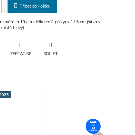
Přidat do košíku
rozměrech 19 cm (délka celé pálky) x 11,5 cm (šířka v
m místě hlavy)
ZEPTAT SE
SDÍLET
2026
1 030
Kč
až
–29 %
Další