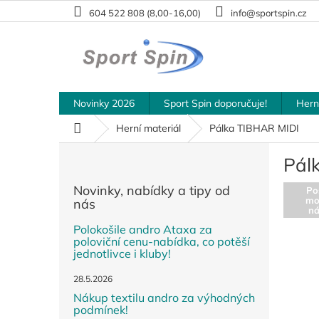
Přejít
604 522 808 (8,00-16,00)
info@sportspin.cz
na
obsah
Novinky 2026
Sport Spin doporučuje!
Hern
Domů
Herní materiál
Pálka TIBHAR MIDI
P
Pál
o
s
Novinky, nabídky a tipy od
Po
t
mo
nás
r
n
a
Polokošile andro Ataxa za
poloviční cenu-nabídka, co potěší
n
jednotlivce i kluby!
n
í
28.5.2026
p
Nákup textilu andro za výhodných
a
podmínek!