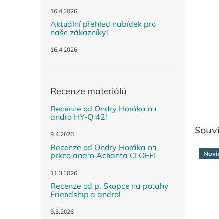
n
e
16.4.2026
l
Aktuální přehled nabídek pro
naše zákazníky!
16.4.2026
Recenze materiálů
Recenze od Ondry Horáka na
andro HY-Q 42!
Souvi
9.4.2026
Recenze od Ondry Horáka na
Novi
prkno andro Achanta CI OFF!
11.3.2026
Recenze od p. Skopce na potahy
Friendship a andro!
9.3.2026