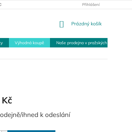
MÍNKY PRO VRÁCENÍ ZBOŽÍ
PLATEBNÍ MOŽNOSTI
Přihlášení
OBCHOD
NÁKUPNÍ
Prázdný košík
KOŠÍK
ty
Výhodná koupě
Naše prodejna v pražských Modřanech
 Kč
odejně/ihned k odeslání