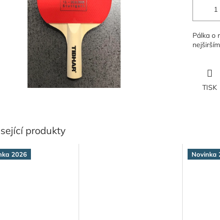
Pálka o 
nejširší
TISK
sející produkty
nka 2026
Novinka 