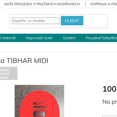
NAŠE PRODEJNA V PRAŽSKÝCH MODŘANECH
DOPRAVA A POD
HLEDAT
í materiál
Nejnovější textil
Ostatní
Pouzdra/Tašky/Bo
ka TIBHAR MIDI
slední
žnost
ákupu
100
Měrná
Na pr
cena: