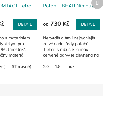
produkt
OM IACT Tetra
Potah TIBHAR Nimbus
Kč
730 Kč
od
DETAIL
DETAIL
kno s materiálem
Nejtvrdší a tím i nejrychlejší
 typickým pro
ze základní řady potahů
M; trimetrix*:
Tibhar Nimbus Síla max
očný materiál
červené barvy je zlevněna na
e elastického
730 Kč/ks. Platí do vyprodání
e Zephyliem a
ní)
ST (rovné)
zásob.
2,0
1,8
max
e speciálním...