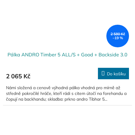
2 580 Kč
–19 %
Pálka ANDRO Timber 5 ALL/S + Good + Backside 3.0
Do košíku
2 065 Kč
Námi složená a cenově výhodná pálka vhodná pro mírně až
středně pokročilé hráče, kteří rádi s citem útočí na forehandu a
čopují na backhandu; skladba: prkno andro Tibhar 5...