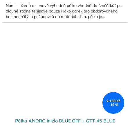
Námi složená a cenově výhodná pálka vhodná do "začátků" po
dlouhé stolně tenisové pauze i jako dárek pro obdarovaného
bez neurčitých požadavků na materiál - tzn. pálka je...
2 160 Kč
–19 %
Pálka ANDRO Inizio BLUE OFF + GTT 45 BLUE