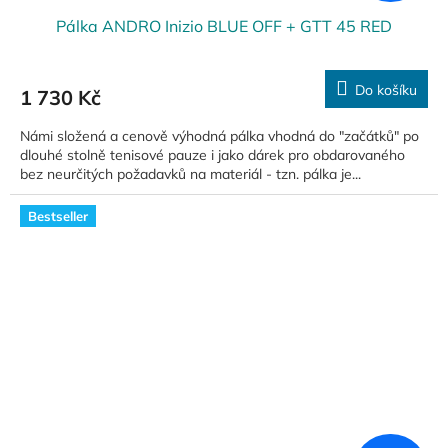
Pálka ANDRO Inizio BLUE OFF + GTT 45 RED
Do košíku
1 730 Kč
Námi složená a cenově výhodná pálka vhodná do "začátků" po
dlouhé stolně tenisové pauze i jako dárek pro obdarovaného
bez neurčitých požadavků na materiál - tzn. pálka je...
Bestseller