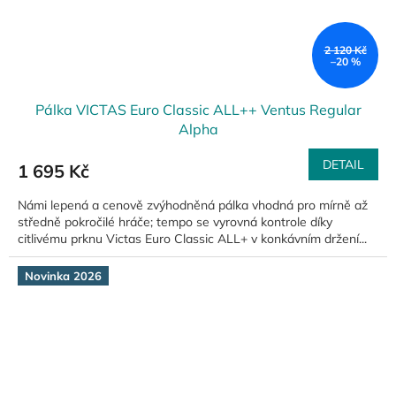
2 120 Kč
–20 %
Pálka VICTAS Euro Classic ALL++ Ventus Regular
Alpha
DETAIL
1 695 Kč
Námi lepená a cenově zvýhodněná pálka vhodná pro mírně až
středně pokročilé hráče; tempo se vyrovná kontrole díky
citlivému prknu Victas Euro Classic ALL+ v konkávním držení...
Novinka 2026