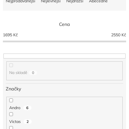
a
Nejprodávanější
Nejlevnější
Nejdražší
Abecedně
z
e
n
Cena
í
p
1695
Kč
2550
Kč
r
o
d
u
k
t
Na skladě
0
ů
Značky
Andro
6
Victas
2