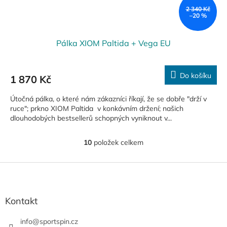
2 340 Kč
–20 %
Pálka XIOM Paltida + Vega EU
Do košíku
1 870 Kč
Útočná pálka, o které nám zákazníci říkají, že se dobře "drží v
ruce"; prkno XIOM Paltida v konkávním držení; našich
dlouhodobých bestsellerů schopných vyniknout v...
10
položek celkem
O
v
l
Z
á
á
d
p
a
a
Kontakt
c
t
í
í
info
@
sportspin.cz
p