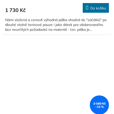
Do košíku
1 730 Kč
Námi složená a cenově výhodná pálka vhodná do "začátků" po
dlouhé stolně tenisové pauze i jako dárek pro obdarovaného
bez neurčitých požadavků na materiál - tzn. pálka je...
2 160 Kč
–19 %