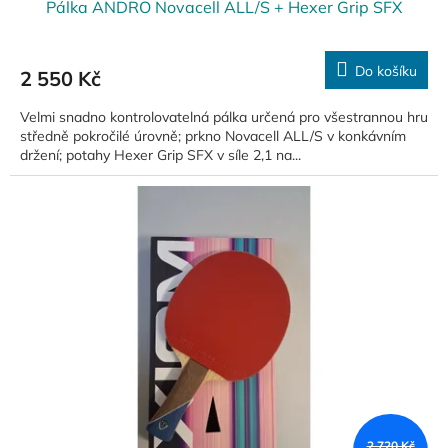
Pálka ANDRO Novacell ALL/S + Hexer Grip SFX
Do košíku
2 550 Kč
Velmi snadno kontrolovatelná pálka určená pro všestrannou hru
středně pokročilé úrovně; prkno Novacell ALL/S v konkávním
držení; potahy Hexer Grip SFX v síle 2,1 na...
2 720 Kč