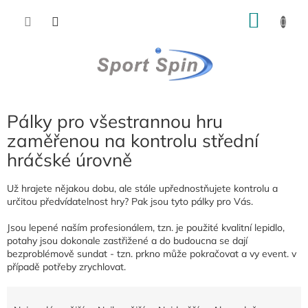
Přejít
NÁKU
na
obsah
KOŠÍK
Pálky pro všestrannou hru
zaměřenou na kontrolu střední
hráčské úrovně
Už hrajete nějakou dobu, ale stále upřednostňujete kontrolu a
určitou předvídatelnost hry? Pak jsou tyto pálky pro Vás.
Jsou lepené naším profesionálem, tzn. je použité kvalitní lepidlo,
potahy jsou dokonale zastřižené a do budoucna se dají
bezproblémově sundat - tzn. prkno může pokračovat a vy event. v
případě potřeby zrychlovat.
Ř