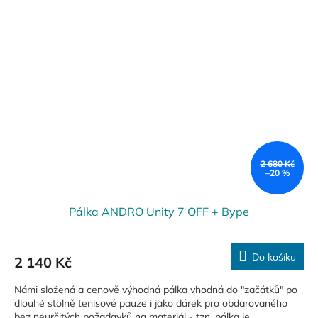
2 680 Kč
–20 %
Pálka ANDRO Unity 7 OFF + Bype
Do košíku
2 140 Kč
Námi složená a cenově výhodná pálka vhodná do "začátků" po
dlouhé stolně tenisové pauze i jako dárek pro obdarovaného
bez neurčitých požadavků na materiál - tzn. pálka je...