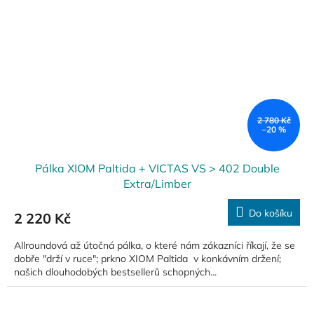
2 780 Kč
–20 %
Pálka XIOM Paltida + VICTAS VS > 402 Double
Extra/Limber
Do košíku
2 220 Kč
Allroundová až útočná pálka, o které nám zákazníci říkají, že se
dobře "drží v ruce"; prkno XIOM Paltida v konkávním držení;
našich dlouhodobých bestsellerů schopných...