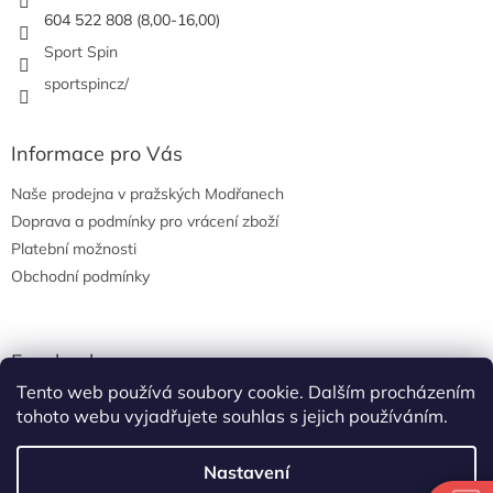
r
604 522 808 (8,00-16,00)
v
Sport Spin
k
y
sportspincz/
v
ý
p
Informace pro Vás
i
s
Naše prodejna v pražských Modřanech
u
Doprava a podmínky pro vrácení zboží
Platební možnosti
Obchodní podmínky
Facebook
Tento web používá soubory cookie. Dalším procházením
tohoto webu vyjadřujete souhlas s jejich používáním.
Nastavení
Vytvořil Shoptet