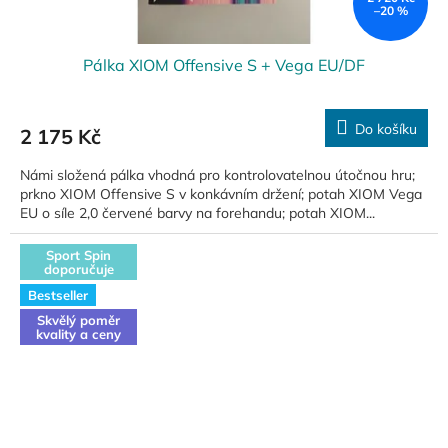
–20 %
Pálka XIOM Offensive S + Vega EU/DF
Do košíku
2 175 Kč
Námi složená pálka vhodná pro kontrolovatelnou útočnou hru;
prkno XIOM Offensive S v konkávním držení; potah XIOM Vega
EU o síle 2,0 červené barvy na forehandu; potah XIOM...
Sport Spin
doporučuje
Bestseller
Skvělý poměr
kvality a ceny