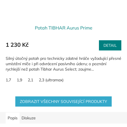
Potah TIBHAR Aurus Prime
1 230 Kč
DETAIL
Silný útočný potah pro technicky zdatné hráče vyžadující přesné
umístění míče i při odvrácení pasívního úderu; o poznání
rychlejší než potah Tibhar Aurus Select; zaujme...
1,7
1,9
2,1
2,3 (ultramax)
ZOBRAZIT VŠECHNY SOUVISEJÍCÍ PRODUKTY
Popis
Diskuze