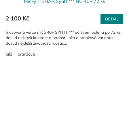
Míčky TIBHAR Syntt *** NG 40+ 72 ks
2 100 Kč
DETAIL
Inovovaná verze míčů 40+ SYNTT *** se švem balená po 72 ks;
dosud nejlepší kulatost a tvrdost; bílá a oranžová varianta;
dosud nejdelší životnost; dosud...
bílá
oranžová