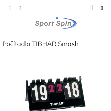
Přejít
NÁKU
na
obsah
KOŠÍK
Počítadlo TIBHAR Smash