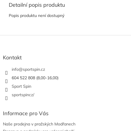
Detailní popis produktu
Popis produktu není dostupný
Z
á
p
a
Kontakt
t
í
info
@
sportspin.cz
604 522 808 (8,00-16,00)
Sport Spin
sportspincz/
Informace pro Vás
Naše prodejna v pražských Modřanech