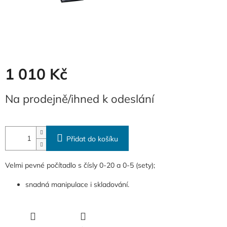
1 010 Kč
Měrná
Na prodejně/ihned k odeslání
cena:
Přidat do košíku
Velmi pevné počítadlo s čísly 0-20 a 0-5 (sety);
snadná manipulace i skladování.