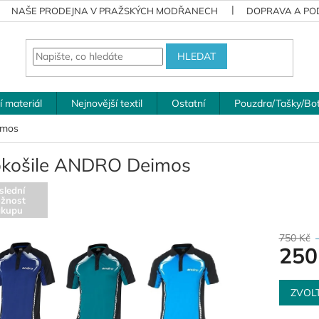
NAŠE PRODEJNA V PRAŽSKÝCH MODŘANECH
DOPRAVA A POD
HLEDAT
í materiál
Nejnovější textil
Ostatní
Pouzdra/Tašky/Bo
imos
okošile ANDRO Deimos
slední
žnost
ákupu
750 Kč
250
Měrná
cena:
ZVOL