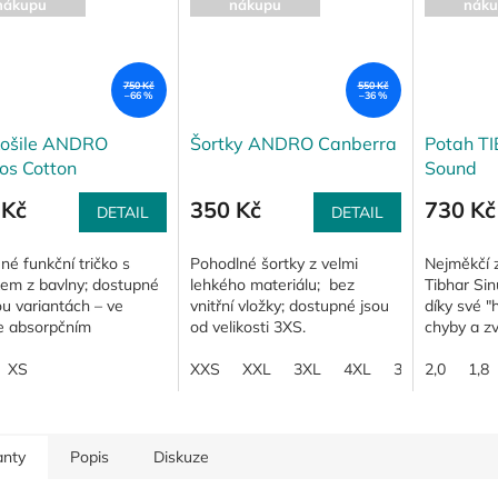
nákupu
nákupu
náku
750 Kč
550 Kč
–66 %
–36 %
košile ANDRO
Šortky ANDRO Canberra
Potah T
os Cotton
Sound
 Kč
350 Kč
730 Kč
DETAIL
DETAIL
né funkční tričko s
Pohodlné šortky z velmi
Nejměkčí 
kem z bavlny; dostupné
lehkého materiálu; bez
Tibhar Sin
u variantách – ve
vnitřní vložky; dostupné jsou
díky své "h
e absorpčním
od velikosti 3XS.
chyby a zv
vláknu nebo v pružné
hry; vyvá
; bohatý výběr barev
XS
XXS
XXL
3XL
4XL
3XS
zvuku, spinu
2,0
1,8
anty
Popis
Diskuze