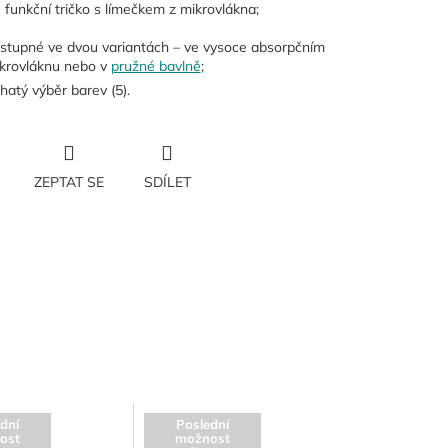
 funkční tričko s límečkem z mikrovlákna;
stupné ve dvou variantách – ve vysoce absorpčním
krovláknu nebo v
pružné bavlně
;
hatý výběr barev (5).
ZEPTAT SE
SDÍLET
dní
Poslední
ost
možnost