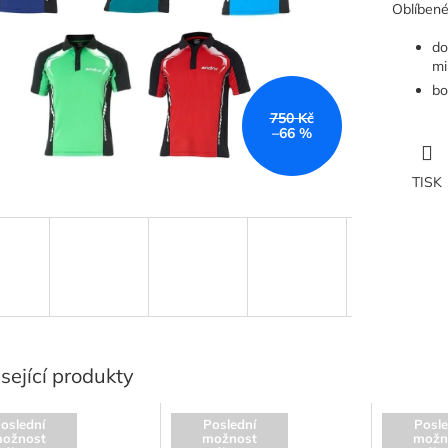
Oblíbené
do
mi
bo
750 Kč
–66 %
TISK
sející produkty
oslední
Poslední
Posle
ožnost
možnost
možn