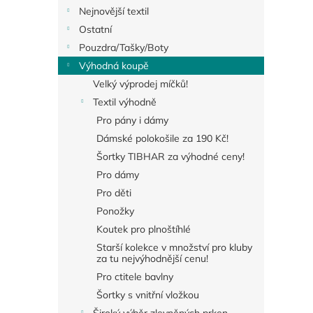
Nejnovější textil
Ostatní
Pouzdra/Tašky/Boty
Výhodná koupě
Velký výprodej míčků!
Textil výhodně
Pro pány i dámy
Dámské polokošile za 190 Kč!
Šortky TIBHAR za výhodné ceny!
Pro dámy
Pro děti
Ponožky
Koutek pro plnoštíhlé
Starší kolekce v množství pro kluby
za tu nejvýhodnější cenu!
Pro ctitele bavlny
Šortky s vnitřní vložkou