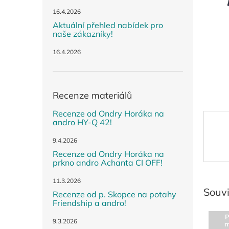
n
e
16.4.2026
l
Aktuální přehled nabídek pro
naše zákazníky!
16.4.2026
Recenze materiálů
Recenze od Ondry Horáka na
andro HY-Q 42!
9.4.2026
Recenze od Ondry Horáka na
prkno andro Achanta CI OFF!
11.3.2026
Souvi
Recenze od p. Skopce na potahy
Friendship a andro!
P
9.3.2026
m