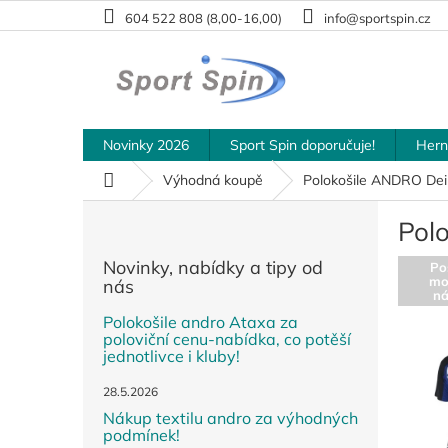
Přejít
604 522 808 (8,00-16,00)
info@sportspin.cz
na
obsah
Novinky 2026
Sport Spin doporučuje!
Hern
Domů
Výhodná koupě
Polokošile ANDRO De
P
Pol
o
s
Novinky, nabídky a tipy od
Po
t
mo
nás
r
n
a
Polokošile andro Ataxa za
poloviční cenu-nabídka, co potěší
n
jednotlivce i kluby!
n
í
28.5.2026
p
Nákup textilu andro za výhodných
a
podmínek!