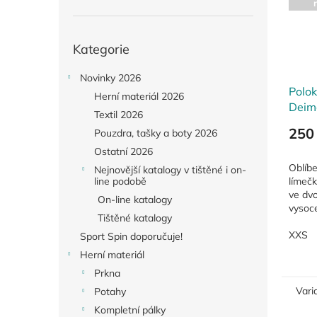
Přeskočit
Kategorie
kategorie
Novinky 2026
Polo
Herní materiál 2026
Deim
Textil 2026
250
Pouzdra, tašky a boty 2026
Ostatní 2026
Oblíbe
Nejnovější katalogy v tištěné i on-
límeč
line podobě
ve dvo
On-line katalogy
vysoc
Tištěné katalogy
mikro
bavlně
XXS
Sport Spin doporučuje!
(5).
Herní materiál
Prkna
Vari
Potahy
Kompletní pálky