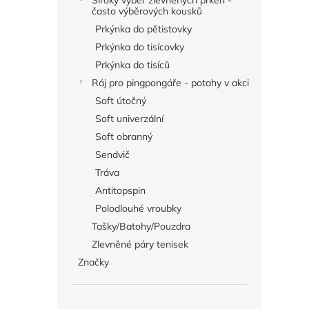
Široký výběr zlevněných prken -
často výběrových kousků
Prkýnka do pětistovky
Prkýnka do tisícovky
Prkýnka do tisíců
Ráj pro pingpongáře - potahy v akci
Soft útočný
Soft univerzální
Soft obranný
Sendvič
Tráva
Antitopspin
Polodlouhé vroubky
Tašky/Batohy/Pouzdra
Zlevněné páry tenisek
Značky