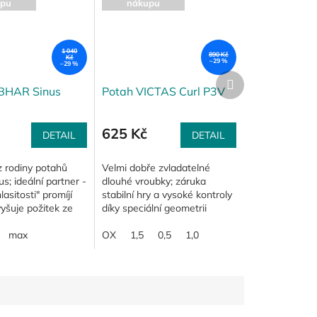
pu
nákupu
1 040
890 Kč
Kč
–29 %
–29 %
Další
produkt
IBHAR Sinus
Potah VICTAS Curl P3V
625 Kč
DETAIL
DETAIL
z rodiny potahů
Velmi dobře zvladatelné
us; ideální partner -
dlouhé vroubky; záruka
lasitosti" promíjí
stabilní hry a vysoké kontroly
yšuje požitek ze
díky speciální geometrii
žená kombinace
vroubků a jejich kratšímu
, rychlosti, citu...
max
širšímu tvaru; schopnost
OX
1,5
0,5
1,0
přejít do útoku....