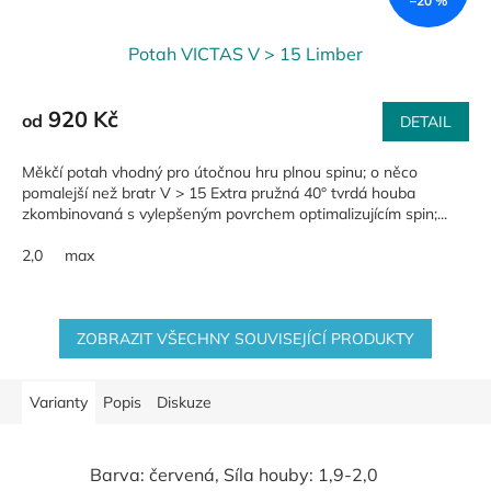
–20 %
Potah VICTAS V > 15 Limber
920 Kč
od
DETAIL
Měkčí potah vhodný pro útočnou hru plnou spinu; o něco
pomalejší než bratr V > 15 Extra pružná 40° tvrdá houba
zkombinovaná s vylepšeným povrchem optimalizujícím spin;...
2,0
max
ZOBRAZIT VŠECHNY SOUVISEJÍCÍ PRODUKTY
Varianty
Popis
Diskuze
Barva: červená, Síla houby: 1,9-2,0