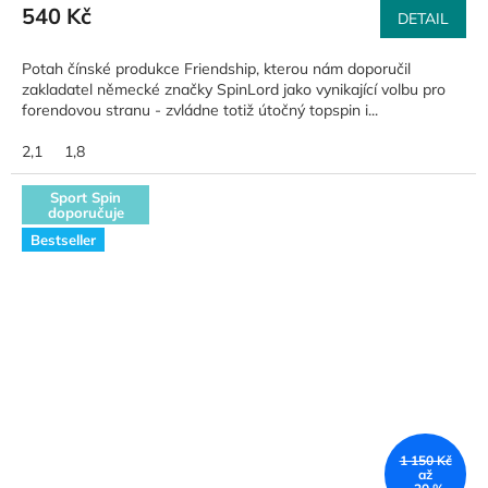
540 Kč
DETAIL
Potah čínské produkce Friendship, kterou nám doporučil
zakladatel německé značky SpinLord jako vynikající volbu pro
forendovou stranu - zvládne totiž útočný topspin i...
2,1
1,8
Sport Spin
doporučuje
Bestseller
1 150 Kč
až