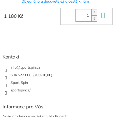
Objednáno u dodavetele/na cestě k nám
Do 
1 180 Kč
Z
á
p
a
Kontakt
t
í
info
@
sportspin.cz
604 522 808 (8,00-16,00)
Sport Spin
sportspincz/
Informace pro Vás
Naše prodejna v pražských Modřanech