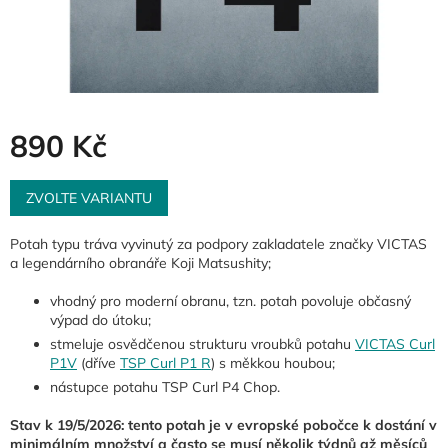
890 Kč
Měrná
cena:
ZVOLTE VARIANTU
Potah typu tráva vyvinutý za podpory zakladatele značky VICTAS
a legendárního obranáře Koji Matsushity;
vhodný pro moderní obranu, tzn. potah povoluje občasný
výpad do útoku;
stmeluje osvědčenou strukturu vroubků potahu
VICTAS Curl
P1V
(dříve
TSP Curl P1 R
) s měkkou houbou;
nástupce potahu TSP Curl P4 Chop.
Stav k 19/5/2026: tento potah je v evropské pobočce k dostání v
minimálním množství a často se musí několik týdnů až měsíců