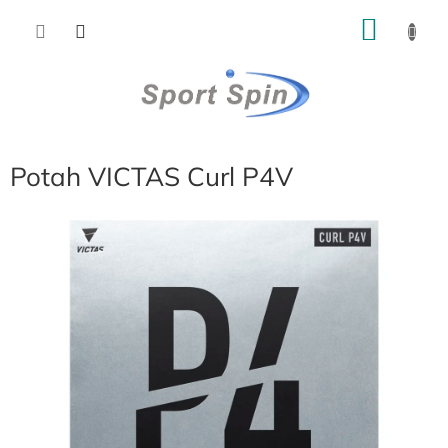
Přejít
NÁKU
na
obsah
KOŠÍK
Potah VICTAS Curl P4V