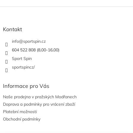
Z
á
p
a
Kontakt
t
í
info
@
sportspin.cz
604 522 808 (8,00-16,00)
Sport Spin
sportspincz/
Informace pro Vás
Naše prodejna v pražských Modřanech
Doprava a podmínky pro vrácení zboží
Platební možnosti
Obchodní podmínky