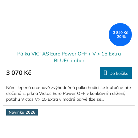
3 840 Kč
–20 %
Pálka VICTAS Euro Power OFF + V > 15 Extra
BLUE/Limber
3 070 Kč
Do košíku
Námi lepená a cenově zvýhodněná pálka hodící se k útočné hře
složená z: prkna Victas Euro Power OFF v konkávním držení;
potahu Victas V> 15 Extra v modré barvě (lze se...
Novinka 2026