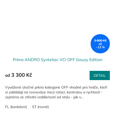
3 800 Kč
až
–13 %
Prkno ANDRO Synteliac VCI OFF Gauzy Edition
3 300 Kč
od
DETAIL
Vyvážené útočné prkno kategorie OFF vhodné pro hráče, kteří
si zakládají na rovnováze mezi rotací, kontrolou a rychlostí -
zejména ze střední vzdálenosti od stolu - jak v...
FL (konkávní)
ST (rovné)