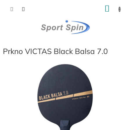
Přejít
NÁKU
na
obsah
KOŠÍK
Prkno VICTAS Black Balsa 7.0