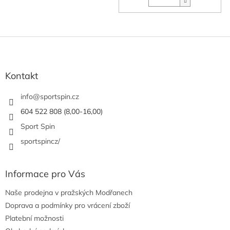
Z
á
p
a
Kontakt
t
í
info
@
sportspin.cz
604 522 808 (8,00-16,00)
Sport Spin
sportspincz/
Informace pro Vás
Naše prodejna v pražských Modřanech
Doprava a podmínky pro vrácení zboží
Platební možnosti