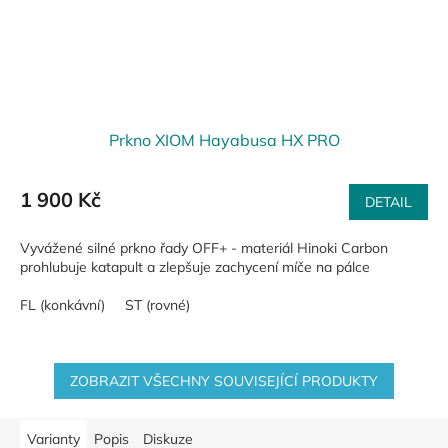
Prkno XIOM Hayabusa HX PRO
1 900 Kč
DETAIL
Vyvážené silné prkno řady OFF+ - materiál Hinoki Carbon
prohlubuje katapult a zlepšuje zachycení míče na pálce
FL (konkávní)
ST (rovné)
ZOBRAZIT VŠECHNY SOUVISEJÍCÍ PRODUKTY
Varianty
Popis
Diskuze