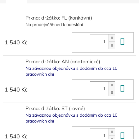
Prkna: držátko: FL (konkávní)
Na prodejně/ihned k odeslání
Do 
1 540 Kč
Prkna: držátko: AN (anatomické)
Na závaznou objednávku s dodáním do cca 10
pracovních dní
Do 
1 540 Kč
Prkna: držátko: ST (rovné)
Na závaznou objednávku s dodáním do cca 10
pracovních dní
Do 
1 540 Kč