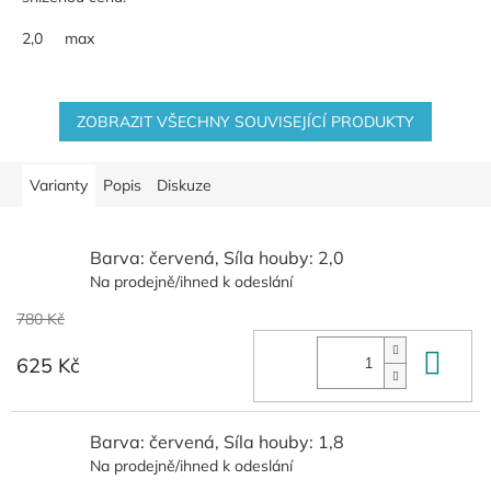
2,0
max
ZOBRAZIT VŠECHNY SOUVISEJÍCÍ PRODUKTY
Varianty
Popis
Diskuze
Barva: červená, Síla houby: 2,0
Na prodejně/ihned k odeslání
780 Kč
Do 
625 Kč
Barva: červená, Síla houby: 1,8
Na prodejně/ihned k odeslání