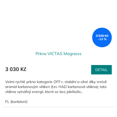
3 530 Kč
–14 %
Prkno VICTAS Magnass
3 030 Kč
DETAIL
Velmi rychlé prkno kategorie OFF+; stabilní a silné díky vrstvě
aramid karbonovým vláken (tzv. HAD karbonová vlákna); tato
vlákna vytvářejí energii, která se bez jakékoliv...
FL (konkávní)