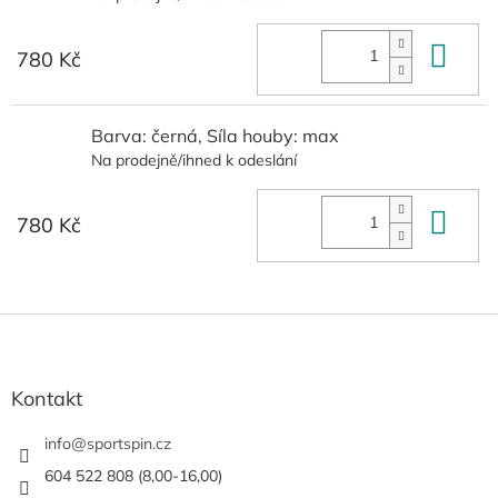
Do 
780 Kč
Barva: černá, Síla houby: max
Na prodejně/ihned k odeslání
Do 
780 Kč
Z
á
p
a
Kontakt
t
í
info
@
sportspin.cz
604 522 808 (8,00-16,00)