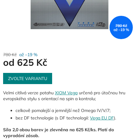
780 Kč
až –19 %
780 Kč
až –19 %
od
625 Kč
Měrná
cena:
ZVOLTE VARIANTU
Velmi citlivá verze potahu
XIOM Vega
určená pro útočnou hru
evropského stylu s orientací na spin a kontrolu;
celkově pomalejší a jemnější než Omega IV/V/7;
bez DF technologie (s DF technologií:
Vega EU DF
).
Síla 2,0 obou barev je zlevněna na 625 Kč/ks. Platí do
vyprodání zásob.