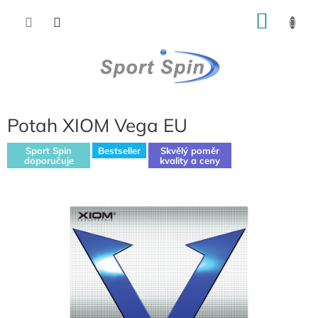
Přejít
NÁKU
na
obsah
KOŠÍK
Potah XIOM Vega EU
Sport Spin
Bestseller
Skvělý poměr
doporučuje
kvality a ceny