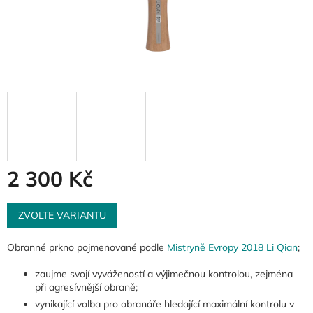
2 300 Kč
Měrná
cena:
ZVOLTE VARIANTU
Obranné prkno pojmenované podle
Mistryně Evropy 2018
Li Qian
;
zaujme svojí vyvážeností a výjimečnou kontrolou, zejména
při agresívnější obraně;
vynikající volba pro obranáře hledající maximální kontrolu v