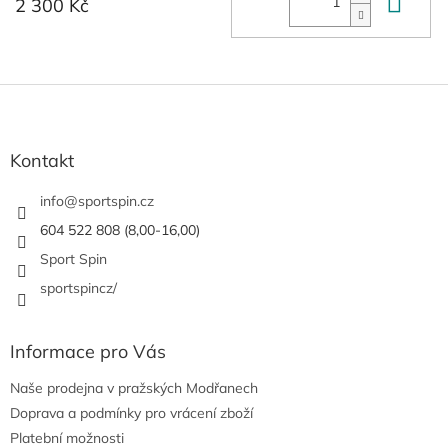
Do 
2 300 Kč
Z
á
p
a
Kontakt
t
í
info
@
sportspin.cz
604 522 808 (8,00-16,00)
Sport Spin
sportspincz/
Informace pro Vás
Naše prodejna v pražských Modřanech
Doprava a podmínky pro vrácení zboží
Platební možnosti