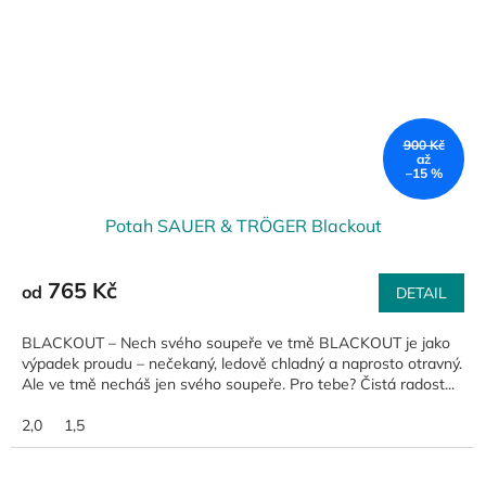
900 Kč
až
–15 %
Potah SAUER & TRÖGER Blackout
765 Kč
od
DETAIL
BLACKOUT – Nech svého soupeře ve tmě BLACKOUT je jako
výpadek proudu – nečekaný, ledově chladný a naprosto otravný.
Ale ve tmě necháš jen svého soupeře. Pro tebe? Čistá radost...
2,0
1,5