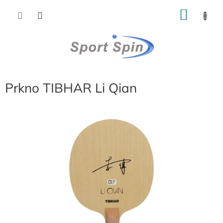
Přejít
NÁKU
na
obsah
KOŠÍK
Prkno TIBHAR Li Qian