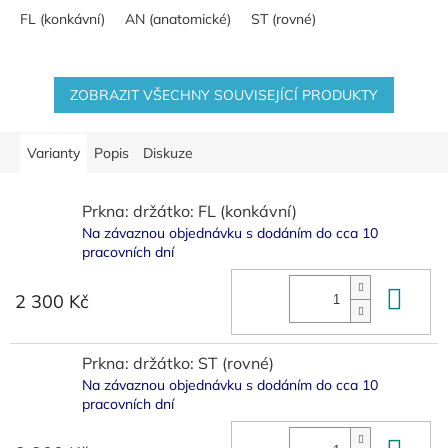
FL (konkávní)
AN (anatomické)
ST (rovné)
ZOBRAZIT VŠECHNY SOUVISEJÍCÍ PRODUKTY
Varianty
Popis
Diskuze
Prkna: držátko: FL (konkávní)
Na závaznou objednávku s dodáním do cca 10
pracovních dní
Do 
2 300 Kč
Prkna: držátko: ST (rovné)
Na závaznou objednávku s dodáním do cca 10
pracovních dní