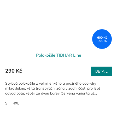
600 Kč
–51 %
Polokošile TIBHAR Line
290 Kč
DETAIL
Stylová polokošile z velmi lehkého a pružného cool-dry
mikrovlákna; všitá transpirační zóna v zadní části pro lepší
odvod potu; výběr ze dvou barev (červená varianta už...
S
4XL