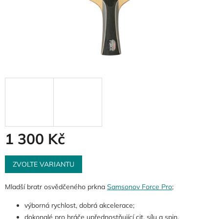
1 300 Kč
Měrná
cena:
ZVOLTE VARIANTU
Mladší bratr osvědčeného prkna
Samsonov Force Pro
;
výborná rychlost, dobrá akcelerace;
dokonalé pro hráče upřednostňující cit, sílu a spin.