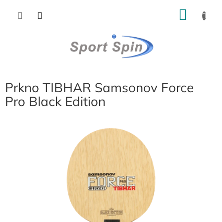
Přejít
NÁKU
na
obsah
KOŠÍK
Prkno TIBHAR Samsonov Force
Pro Black Edition