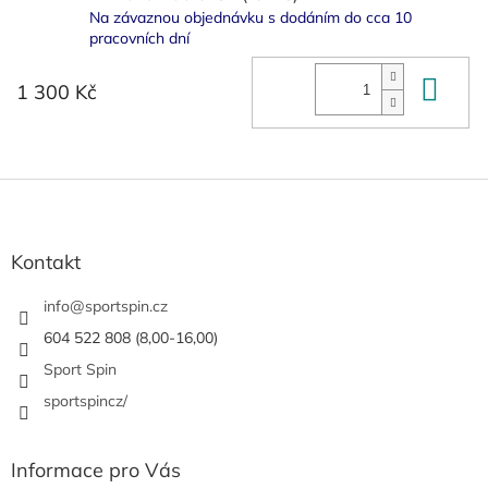
Na závaznou objednávku s dodáním do cca 10
pracovních dní
Do 
1 300 Kč
Z
á
p
a
Kontakt
t
í
info
@
sportspin.cz
604 522 808 (8,00-16,00)
Sport Spin
sportspincz/
Informace pro Vás