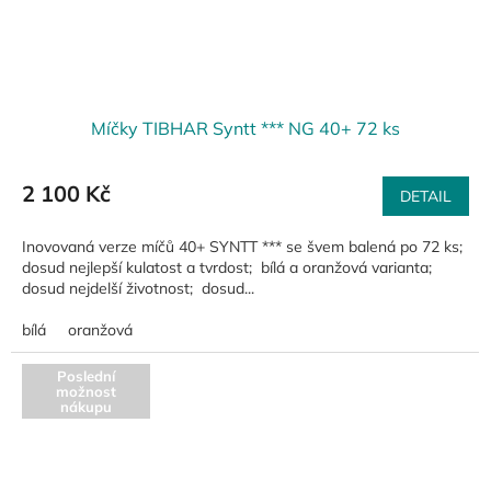
Míčky TIBHAR Syntt *** NG 40+ 72 ks
2 100 Kč
DETAIL
Inovovaná verze míčů 40+ SYNTT *** se švem balená po 72 ks;
dosud nejlepší kulatost a tvrdost; bílá a oranžová varianta;
dosud nejdelší životnost; dosud...
bílá
oranžová
Poslední
možnost
nákupu