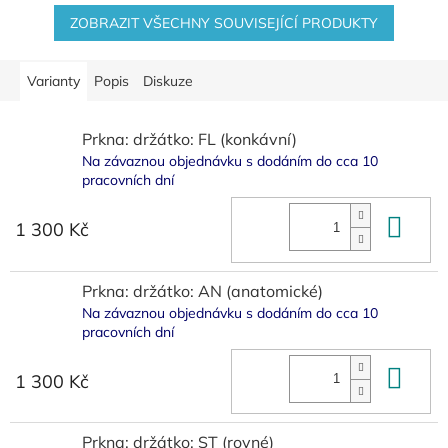
ZOBRAZIT VŠECHNY SOUVISEJÍCÍ PRODUKTY
Varianty
Popis
Diskuze
Prkna: držátko: FL (konkávní)
Na závaznou objednávku s dodáním do cca 10
pracovních dní
Do 
1 300 Kč
Prkna: držátko: AN (anatomické)
Na závaznou objednávku s dodáním do cca 10
pracovních dní
Do 
1 300 Kč
Prkna: držátko: ST (rovné)