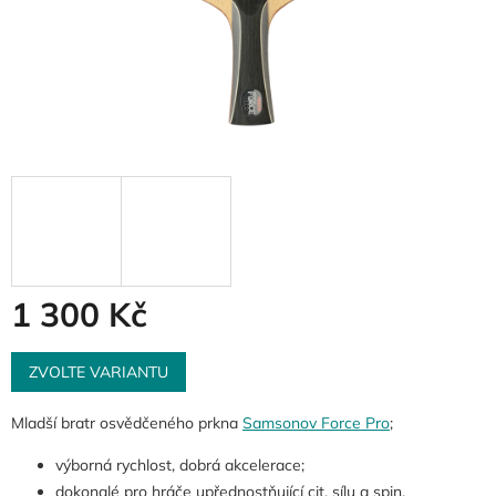
1 300 Kč
Měrná
cena:
ZVOLTE VARIANTU
Mladší bratr osvědčeného prkna
Samsonov Force Pro
;
výborná rychlost, dobrá akcelerace;
dokonalé pro hráče upřednostňující cit, sílu a spin.