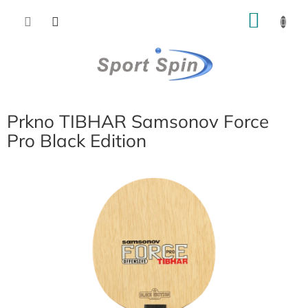
Přejít
NÁKU
na
obsah
KOŠÍK
Prkno TIBHAR Samsonov Force
Pro Black Edition