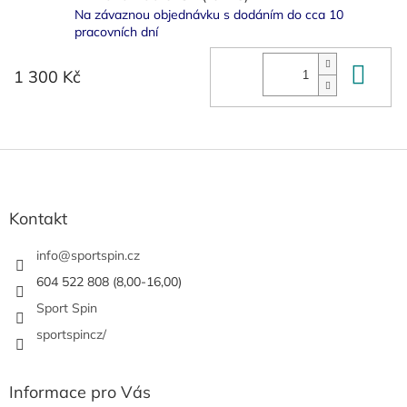
Na závaznou objednávku s dodáním do cca 10
pracovních dní
Do 
1 300 Kč
Z
á
p
a
Kontakt
t
í
info
@
sportspin.cz
604 522 808 (8,00-16,00)
Sport Spin
sportspincz/
Informace pro Vás