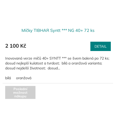
Míčky TIBHAR Syntt *** NG 40+ 72 ks
2 100 Kč
DETAIL
Inovovaná verze míčů 40+ SYNTT *** se švem balená po 72 ks;
dosud nejlepší kulatost a tvrdost; bílá a oranžová varianta;
dosud nejdelší životnost; dosud...
bílá
oranžová
Poslední
možnost
nákupu