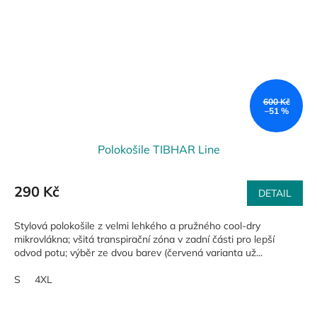
600 Kč
–51 %
Polokošile TIBHAR Line
290 Kč
DETAIL
Stylová polokošile z velmi lehkého a pružného cool-dry
mikrovlákna; všitá transpirační zóna v zadní části pro lepší
odvod potu; výběr ze dvou barev (červená varianta už...
S
4XL