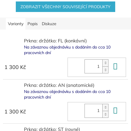
ZOBRAZIT VŠECHNY SOUVISEJÍCÍ PRODUKTY
Varianty
Popis
Diskuze
Prkna: držátko: FL (konkávní)
Na závaznou objednávku s dodáním do cca 10
pracovních dní
Do 
1 300 Kč
Prkna: držátko: AN (anatomické)
Na závaznou objednávku s dodáním do cca 10
pracovních dní
Do 
1 300 Kč
Prkna: držátko: ST (rovné)