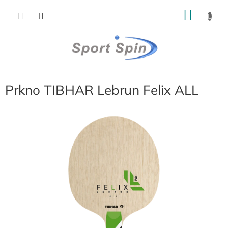
Přejít
NÁKU
na
obsah
KOŠÍK
Prkno TIBHAR Lebrun Felix ALL