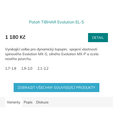
Potah TIBHAR Evolution EL-S
1 180 Kč
DETAIL
Vynikající volba pro dynamický topspin; spojení vlastností
spinového Evolution MX-S, silného Evolution MX-P a zcela
nového povrchu.
1,7-1,8
1,9-2,0
2,1-2,2
ZOBRAZIT VŠECHNY SOUVISEJÍCÍ PRODUKTY
Varianty
Popis
Diskuze