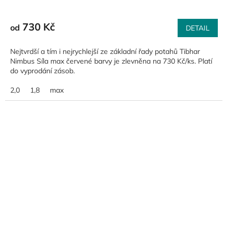
730 Kč
od
DETAIL
Nejtvrdší a tím i nejrychlejší ze základní řady potahů Tibhar
Nimbus Síla max červené barvy je zlevněna na 730 Kč/ks. Platí
do vyprodání zásob.
2,0
1,8
max