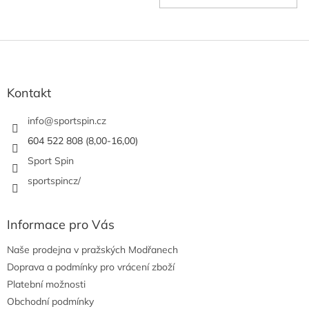
Z
á
p
a
Kontakt
t
í
info
@
sportspin.cz
604 522 808 (8,00-16,00)
Sport Spin
sportspincz/
Informace pro Vás
Naše prodejna v pražských Modřanech
Doprava a podmínky pro vrácení zboží
Platební možnosti
Obchodní podmínky