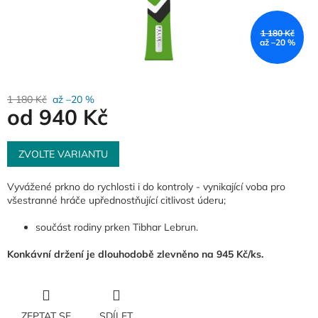
1 180 Kč
až –20 %
1 180 Kč
až –20 %
od
940 Kč
Měrná
cena:
ZVOLTE VARIANTU
Vyvážené prkno do rychlosti i do kontroly - vynikající voba pro
všestranné hráče upřednostňující citlivost úderu;
součást rodiny prken Tibhar Lebrun.
Konkávní držení je dlouhodobě zlevněno na 945 Kč/ks.
ZEPTAT SE
SDÍLET