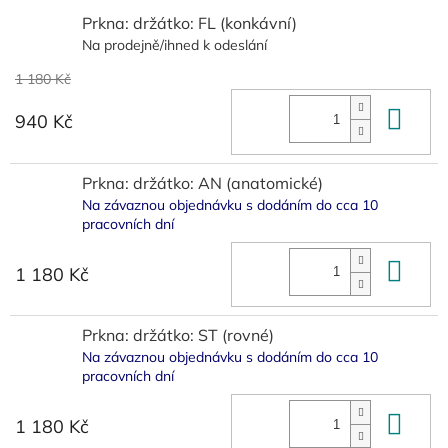
Prkna: držátko: FL (konkávní)
Na prodejně/ihned k odeslání
1 180 Kč
Do 
940 Kč
Prkna: držátko: AN (anatomické)
Na závaznou objednávku s dodáním do cca 10
pracovních dní
Do 
1 180 Kč
Prkna: držátko: ST (rovné)
Na závaznou objednávku s dodáním do cca 10
pracovních dní
Do 
1 180 Kč