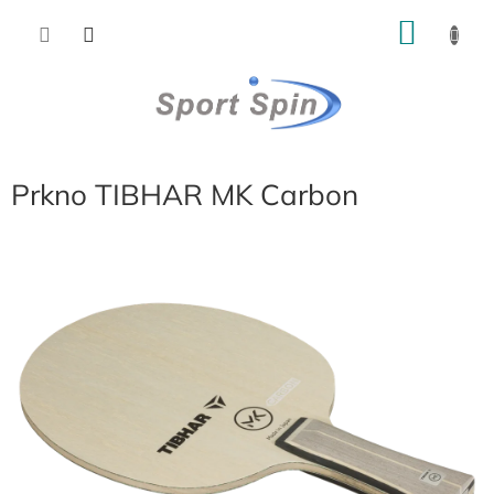
Přejít
NÁKU
na
obsah
KOŠÍK
Prkno TIBHAR MK Carbon