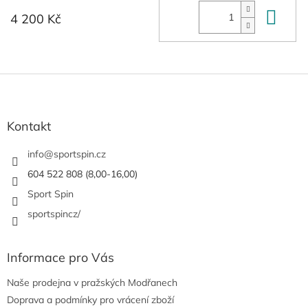
Do 
4 200 Kč
Z
á
p
a
Kontakt
t
í
info
@
sportspin.cz
604 522 808 (8,00-16,00)
Sport Spin
sportspincz/
Informace pro Vás
Naše prodejna v pražských Modřanech
Doprava a podmínky pro vrácení zboží