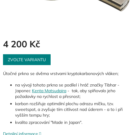
4 200 Kč
Měrná
cena:
ZVOLTE VARIANTU
Útočné prkno se dvěma vrstvami kryptokarbonových vláken;
na vývoji tohoto prkna se podílel i hráč značky Tibhar -
Japonec
Kenta Matsudaira
- tak, aby splňovalo jeho
požadavky na rychlost a přesnost;
karbon rozšiřuje optimální plochu odrazu míčku, tzv.
sweetspot, a zvyšuje tím citlivost nad úderem - a to i při
vyšším tempu hry;
kvalita zpracování "Made in Japan".
Detailní informace