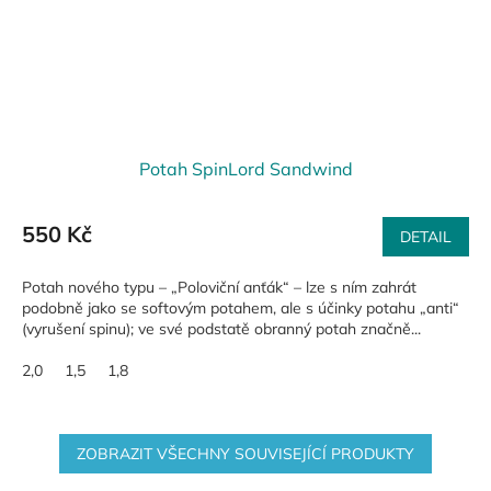
Potah SpinLord Sandwind
550 Kč
DETAIL
Potah nového typu – „Poloviční anťák“ – lze s ním zahrát
podobně jako se softovým potahem, ale s účinky potahu „anti“
(vyrušení spinu); ve své podstatě obranný potah značně...
2,0
1,5
1,8
ZOBRAZIT VŠECHNY SOUVISEJÍCÍ PRODUKTY