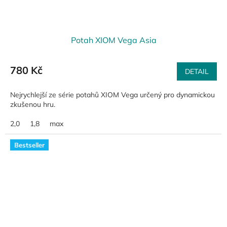
Potah XIOM Vega Asia
780 Kč
DETAIL
Nejrychlejší ze série potahů XIOM Vega určený pro dynamickou
zkušenou hru.
2,0
1,8
max
Bestseller