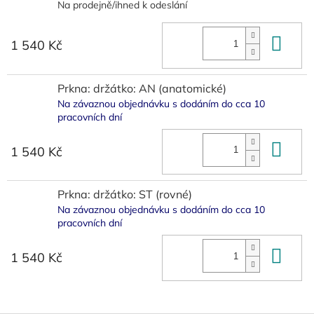
Na prodejně/ihned k odeslání
Do 
1 540 Kč
Prkna: držátko: AN (anatomické)
Na závaznou objednávku s dodáním do cca 10
pracovních dní
Do 
1 540 Kč
Prkna: držátko: ST (rovné)
Na závaznou objednávku s dodáním do cca 10
pracovních dní
Do 
1 540 Kč