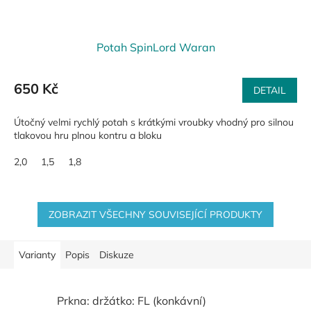
Potah SpinLord Waran
650 Kč
DETAIL
Útočný velmi rychlý potah s krátkými vroubky vhodný pro silnou
tlakovou hru plnou kontru a bloku
2,0
1,5
1,8
ZOBRAZIT VŠECHNY SOUVISEJÍCÍ PRODUKTY
Varianty
Popis
Diskuze
Prkna: držátko: FL (konkávní)