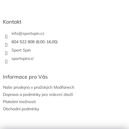
Z
á
p
a
Kontakt
t
í
info
@
sportspin.cz
604 522 808 (8,00-16,00)
Sport Spin
sportspincz/
Informace pro Vás
Naše prodejna v pražských Modřanech
Doprava a podmínky pro vrácení zboží
Platební možnosti
Obchodní podmínky