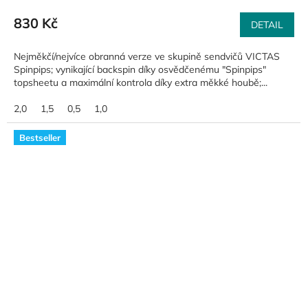
830 Kč
DETAIL
Nejměkčí/nejvíce obranná verze ve skupině sendvičů VICTAS
Spinpips; vynikající backspin díky osvědčenému "Spinpips"
topsheetu a maximální kontrola díky extra měkké houbě;...
2,0
1,5
0,5
1,0
Bestseller