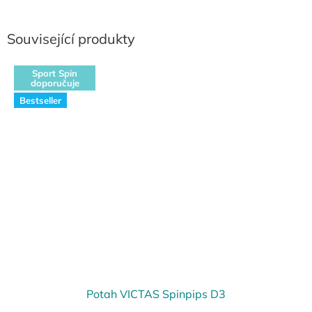
Související produkty
Sport Spin
doporučuje
Bestseller
Potah VICTAS Spinpips D3