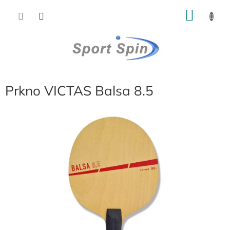
Přejít
NÁKU
na
obsah
KOŠÍK
Prkno VICTAS Balsa 8.5