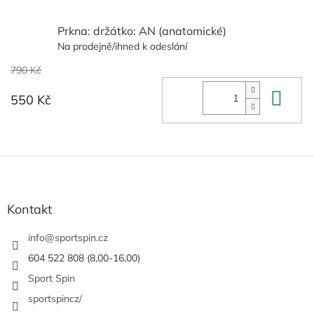
Prkna: držátko: AN (anatomické)
Na prodejně/ihned k odeslání
790 Kč
Do 
550 Kč
Z
á
p
a
Kontakt
t
í
info
@
sportspin.cz
604 522 808 (8,00-16,00)
Sport Spin
sportspincz/