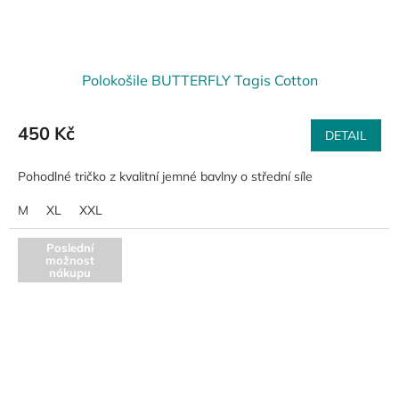
Polokošile BUTTERFLY Tagis Cotton
450 Kč
DETAIL
Pohodlné tričko z kvalitní jemné bavlny o střední síle
M
XL
XXL
Poslední
možnost
nákupu