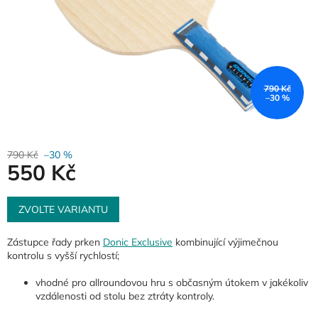
790 Kč
–30 %
790 Kč
–30 %
550 Kč
Měrná
cena:
ZVOLTE VARIANTU
Zástupce řady prken
Donic Exclusive
kombinující výjimečnou
kontrolu s vyšší rychlostí;
vhodné pro allroundovou hru s občasným útokem v jakékoliv
vzdálenosti od stolu bez ztráty kontroly.