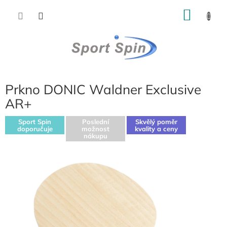
Přejít
NÁKU
na
obsah
KOŠÍK
Prkno DONIC Waldner Exclusive
AR+
Sport Spin
Poslední
Skvělý poměr
doporučuje
možnost
kvality a ceny
nákupu