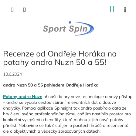
Přejít
NÁKU
na
obsah
KOŠÍK
Recenze od Ondřeje Horáka na
potahy andro Nuzn 50 a 55!
18.6.2024
andro Nuzn 50 a 55 pohledem Ondřeje Horáka
Potahy andro Nuzn
přináší do hry nové technologie a nový přístup
– andro se vydalo cestou sbírání relevantních dat a datové
analytiky. Pomocí aplikace Spinsight tak andro posbíralo data ze
hry členů svého profesionálního týmu, což jim nastínilo prostor pro
konkrétní vylepšení a benefity, které mohou jejich nové potahy
přinést. Nebavíme se tak čistě jen o pocitech hráčů a recenzentů,
ale o objektivních a vědecky zpracovaných datech.