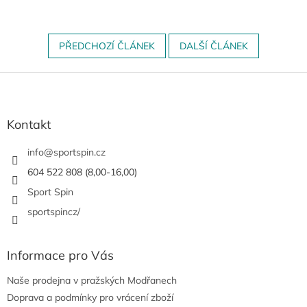
PŘEDCHOZÍ ČLÁNEK
DALŠÍ ČLÁNEK
Z
á
p
a
Kontakt
t
í
info
@
sportspin.cz
604 522 808 (8,00-16,00)
Sport Spin
sportspincz/
Informace pro Vás
Naše prodejna v pražských Modřanech
Doprava a podmínky pro vrácení zboží