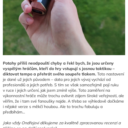
Potahy příliš neodpouští chyby a řekl bych, že jsou určeny
vyspělým hráčům, kteří do hry vstupují s jasnou taktikou –
diktovat tempo a přehrát svého soupeře tlakem.
Toto nastavení
je dané už jejich původem – data pro jejich vývoj vychází od
profesionálů a jejich potřeb. S tím se však samozřejmě pojí ruku
v ruce i jejich určení, jak jsem zmínil výše. Toto zaměření na
výkonnostní hráče může trochu ovlivnit zájem široké veřejnosti, ale
věřím, že i tam své fanoušky najde. A třeba se výhledově dočkáme
i nějaké verze s měkčí houbou. Ale to trochu fabuluju a
předbíhám…
Jako vždy Ondřejovi děkujeme za kvalitně zpracovanou recenzi a