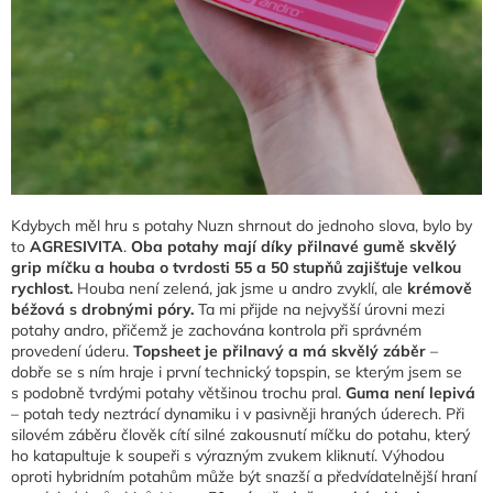
Kdybych měl hru s potahy Nuzn shrnout do jednoho slova, bylo by
to
AGRESIVITA
.
Oba potahy mají díky přilnavé gumě skvělý
grip míčku a houba o tvrdosti 55 a 50 stupňů zajišťuje velkou
rychlost.
Houba není zelená, jak jsme u andro zvyklí, ale
krémově
béžová s drobnými póry.
Ta mi přijde na nejvyšší úrovni mezi
potahy andro, přičemž je zachována kontrola při správném
provedení úderu.
Topsheet je přilnavý a má skvělý záběr
–
dobře se s ním hraje i první technický topspin, se kterým jsem se
s podobně tvrdými potahy většinou trochu pral.
Guma není lepivá
– potah tedy neztrácí dynamiku i v pasivněji hraných úderech. Při
silovém záběru člověk cítí silné zakousnutí míčku do potahu, který
ho katapultuje k soupeři s výrazným zvukem kliknutí. Výhodou
oproti hybridním potahům může být snazší a předvídatelnější hraní