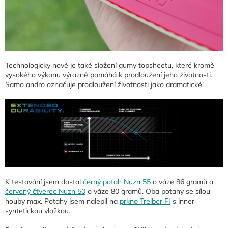
Technologicky nové je také složení gumy topsheetu, které kromě
vysokého výkonu výrazně pomáhá k prodloužení jeho životnosti.
Samo andro označuje prodloužení životnosti jako dramatické!
K testování jsem dostal
černý potah Nuzn 55
o váze 86 gramů a
červený čtverec Nuzn 50
o váze 80 gramů. Oba potahy se sílou
houby max. Potahy jsem nalepil na
prkno Treiber FI
s inner
syntetickou vložkou.