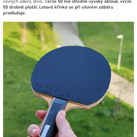
rovných úderů, drivů. V
erze 50 má středně vysoký oblouk, verze
55 drobně plošší.
Letová křivka se při silovém záběru
prodlužuje.