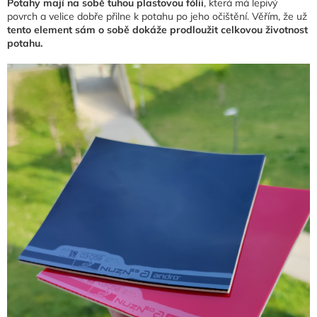
Potahy mají na sobě tuhou plastovou fólii
, která má lepivý
povrch a velice dobře přilne k potahu po jeho očištění. Věřím, že už
tento element sám o sobě dokáže prodloužit celkovou životnost
potahu.