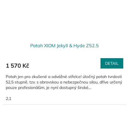
Potah XIOM Jekyll & Hyde Z52.5
DETAIL
1 570 Kč
Potah jen pro zkušené a odvážné střelce! útočný potah tvrdosti
52,5 stupně, tzv. s obrovskou a nebezpečnou silou, dříve určený
pouze profesionálům, je nyní dostupný široké...
2,1