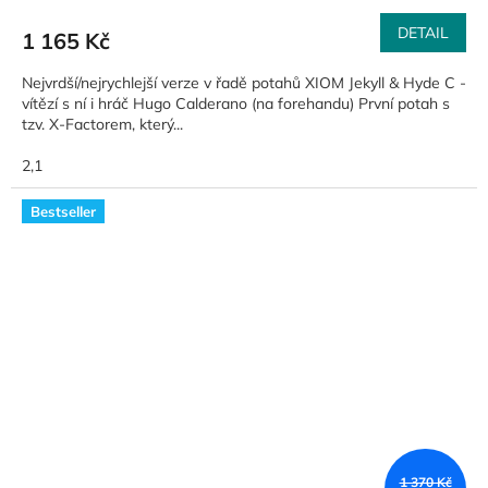
DETAIL
1 165 Kč
Nejvrdší/nejrychlejší verze v řadě potahů XIOM Jekyll & Hyde C -
vítězí s ní i hráč Hugo Calderano (na forehandu) První potah s
tzv. X-Factorem, který...
2,1
Bestseller
1 370 Kč