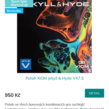
Sport Spin
doporučuje
Bestseller
Potah XIOM Jekyll & Hyde V47.5
DETAIL
950 Kč
Potah ve třech barevných kombinacích pro rychlejší