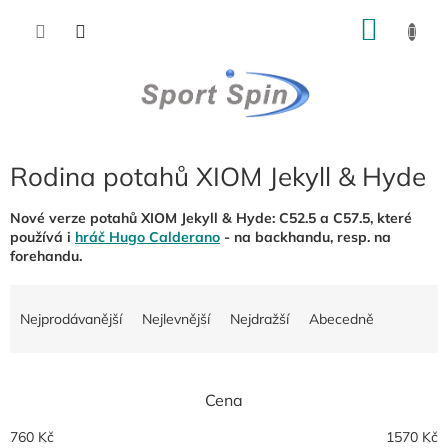
Přejít
NÁKU
na
obsah
KOŠÍK
Rodina potahů XIOM Jekyll & Hyde
Nové verze potahů XIOM Jekyll & Hyde: C52.5 a C57.5, které
používá i
hráč Hugo Calderano
- na backhandu, resp. na
forehandu.
Ř
a
Nejprodávanější
Nejlevnější
Nejdražší
Abecedně
z
e
n
Cena
í
p
760
Kč
1570
Kč