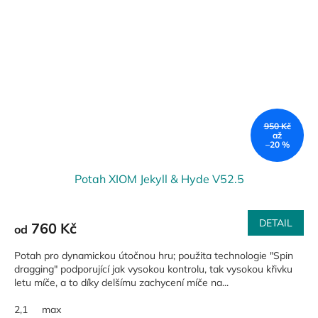
950 Kč
až
–20 %
Potah XIOM Jekyll & Hyde V52.5
DETAIL
760 Kč
od
Potah pro dynamickou útočnou hru; použita technologie "Spin
dragging" podporující jak vysokou kontrolu, tak vysokou křivku
letu míče, a to díky delšímu zachycení míče na...
2,1
max