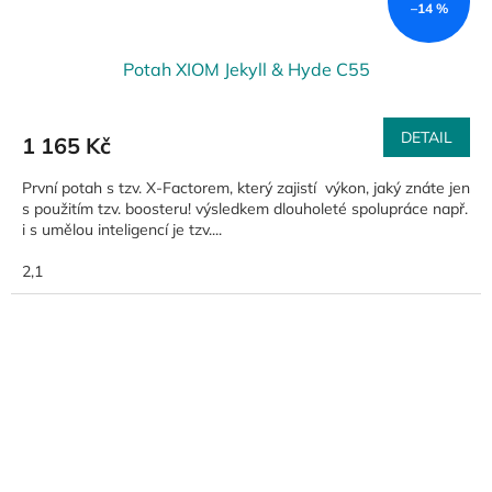
–14 %
Potah XIOM Jekyll & Hyde C55
DETAIL
1 165 Kč
První potah s tzv. X-Factorem, který zajistí výkon, jaký znáte jen
s použitím tzv. boosteru! výsledkem dlouholeté spolupráce např.
i s umělou inteligencí je tzv....
2,1