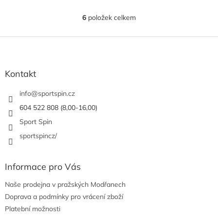
6
položek celkem
O
v
l
Z
á
á
d
p
a
a
Kontakt
c
t
í
í
info
@
sportspin.cz
p
r
604 522 808 (8,00-16,00)
v
Sport Spin
k
y
sportspincz/
v
ý
p
Informace pro Vás
i
s
Naše prodejna v pražských Modřanech
u
Doprava a podmínky pro vrácení zboží
Platební možnosti