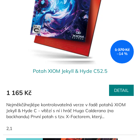
p
r
o
d
u
k
t
ů
1 370 Kč
–14 %
Potah XIOM Jekyll & Hyde C52.5
DETAIL
1 165 Kč
Nejměkčí/nejlépe kontrolovatelná verze v řadě potahů XIOM
Jekyll & Hyde C - vítězí s ní i hráč Hugo Calderano (na
backhandu) První potah s tzv. X-Factorem, který...
2,1