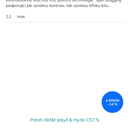
kontrolovanou útočnou hru; použita technologie "Spin dragging"
podporující jak vysokou kontrolu, tak vysokou křivku letu...
2,1
max
1 370 Kč
–14 %
Potah XIOM Jekyll & Hyde C57.5