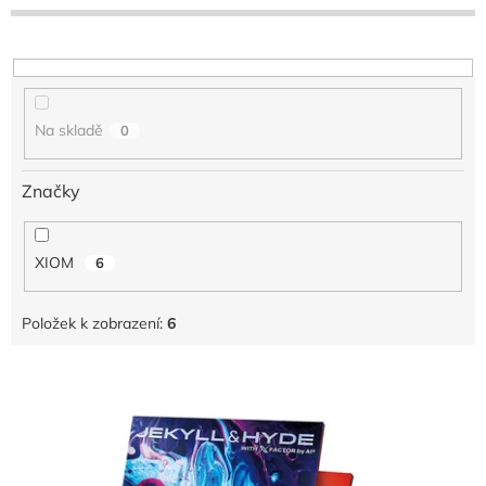
r
o
d
u
k
t
Na skladě
0
ů
Značky
XIOM
6
Položek k zobrazení:
6
V
ý
p
i
s