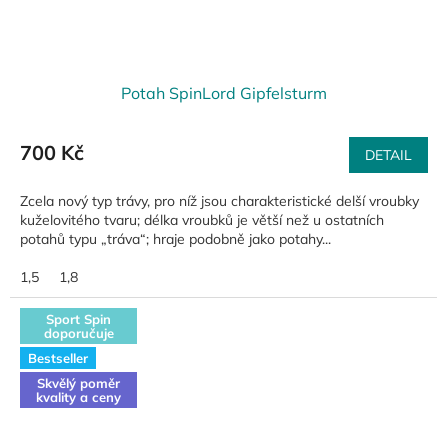
Potah SpinLord Gipfelsturm
700 Kč
DETAIL
Zcela nový typ trávy, pro níž jsou charakteristické delší vroubky
kuželovitého tvaru; délka vroubků je větší než u ostatních
potahů typu „tráva“; hraje podobně jako potahy...
1,5
1,8
Sport Spin
doporučuje
Bestseller
Skvělý poměr
kvality a ceny