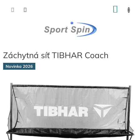
Přejít
NÁKU
na
obsah
KOŠÍK
Záchytná síť TIBHAR Coach
Novinka 2026