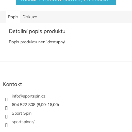
Popis
Diskuze
Detailní popis produktu
Popis produktu není dostupný
Z
á
p
a
Kontakt
t
í
info
@
sportspin.cz
604 522 808 (8,00-16,00)
Sport Spin
sportspincz/