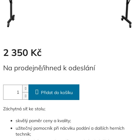
2 350 Kč
Měrná
Na prodejně/ihned k odeslání
cena:
Přidat do košíku
Záchytná síť ke stolu;
skvělý poměr ceny a kvality;
užitečný pomocník při nácviku podání a dalších herních
technik;