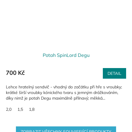
Potah SpinLord Degu
700 Kč
DETAIL
Lehce hratelný sendvič - vhodný do začátku při hře s vroubky;
krátké širší vroubky kónického tvaru s jemným drážkováním,
díky nimž je potah Degu maximálně přilnavý; měkká...
2,0
1,5
1,8
ZOBRAZIT VŠECHNY SOUVISEJÍCÍ PRODUKTY