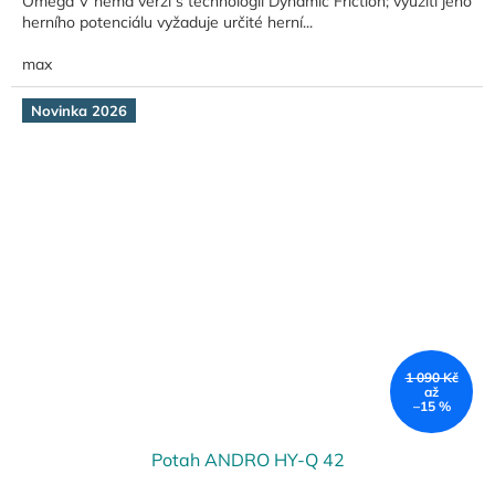
Omega V nemá verzi s technologií Dynamic Friction; využití jeho
herního potenciálu vyžaduje určité herní...
max
Novinka 2026
1 090 Kč
až
–15 %
Potah ANDRO HY-Q 42