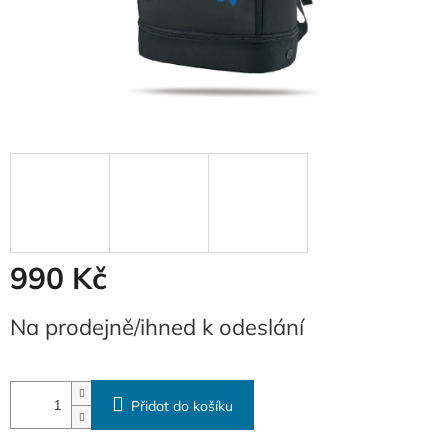
990 Kč
Měrná
Na prodejně/ihned k odeslání
cena:
Přidat do košíku