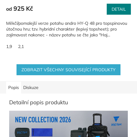
925 Kč
od
DETAIL
Měkčí/pomalejší verze potahu andro HY-Q 48 pro topspinovou
útočnou hru; tzv. hybridní charakter (lepivý topsheet); pro
zajímavost nakonec - název potahu se čte jako "Haj...
1,9
2,1
ZOBRAZIT VŠECHNY SOUVISEJÍCÍ PRODUKTY
Popis
Diskuze
Detailní popis produktu