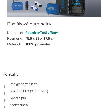
Doplňkové parametry
Kategorie
:
Pouzdra/Tašky/Boty
Rozměry
:
45,5 x 33 x 17,5 cm
Materiál
:
100% polyester
Z
á
p
a
Kontakt
t
í
info
@
sportspin.cz
604 522 808 (8,00-16,00)
Sport Spin
sportspincz/