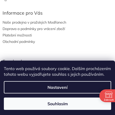
Informace pro Vás
Naše prodejna v pražských Modřanech
Doprava a podmínky pro vrácení zboží
Platební možnosti
Obchodní podmínky
Facebook
Tento web používá soubory cookie. Dalším procházením
tohoto webu vyjadřujete souhlas s jejich používáním.
Nastavení
Vytvořil Shoptet
Zobrazit
Letní otevíračka: po-středa od osmi do dvou, čtvrtek-pátek od
Souhlasím
Copyright 2026
Sport Spin s.r.o.
. Všechna práva vyhrazena.
osmi do půl dvanácté.. nestíháte? Volejte a něco s tím uděláme!