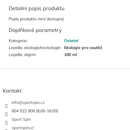
Detailní popis produktu
Popis produktu není dostupný
Doplňkové parametry
Kategorie
:
Ostatní
Lepidla: ekologie/neekologie
:
Ekologie pro soutěž
Lepidla: objem
:
100 ml
Z
á
p
a
Kontakt
t
í
info
@
sportspin.cz
604 522 808 (8,00-16,00)
Sport Spin
sportspincz/