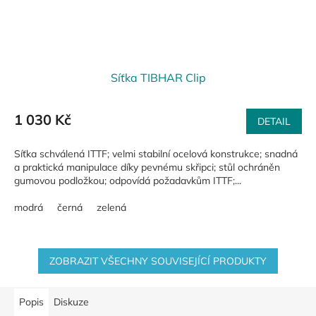
Síťka TIBHAR Clip
1 030 Kč
DETAIL
Síťka schválená ITTF; velmi stabilní ocelová konstrukce; snadná
a praktická manipulace díky pevnému skřipci; stůl ochráněn
gumovou podložkou; odpovídá požadavkům ITTF;...
modrá
černá
zelená
ZOBRAZIT VŠECHNY SOUVISEJÍCÍ PRODUKTY
Popis
Diskuze