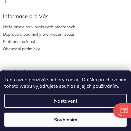
Informace pro Vás
Naše prodejna v pražských Modřanech
Doprava a podmínky pro vrácení zboží
Platební možnosti
Obchodní podmínky
Facebook
Tento web používá soubory cookie. Dalším procházením
tohoto webu vyjadřujete souhlas s jejich používáním.
Nastavení
Vytvořil Shoptet
Zobrazit
Letní otevíračka: po-středa od osmi do dvou, čtvrtek-pátek od
Souhlasím
Copyright 2026
Sport Spin s.r.o.
. Všechna práva vyhrazena.
osmi do půl dvanácté.. nestíháte? Volejte a něco s tím uděláme!