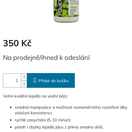
350 Kč
Měrná
Na prodejně/ihned k odeslání
cena:
Přidat do košíku
Velmi kvalitní lepidlo na vodní bázi;
snadná manipulace a možnost rovnoměrného rozetření díky
viskózní konzistenci;
rychlé zasychání (5-10 minut);
potah i zbytky lepidla jdou z prkna snadno dolů.