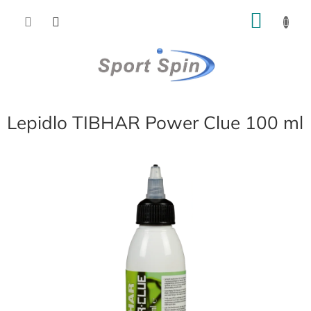
Přejít
NÁKU
na
obsah
KOŠÍK
Lepidlo TIBHAR Power Clue 100 ml