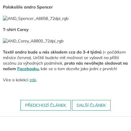
Polokošile andro Spencer
T-shirt Corey
Textil andro bude u nás skladem cca do 3-4 týdnů
(= počátkem
měsíce června). Určitě budete mít možnost se vybavit na příští
sezónu za výhodných podmínek,
proto nás neváhejte sledovat na
našem
Facebooku
,
kde se o tom dozvíte jako jedni z prvních!
Více o kolekci
zde
.
PŘEDCHOZÍ ČLÁNEK
DALŠÍ ČLÁNEK
Z
á