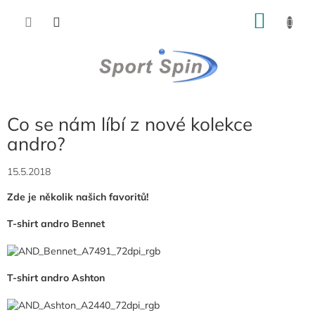
Přejít
NÁKU
na
obsah
KOŠÍK
Co se nám líbí z nové kolekce
andro?
15.5.2018
Zde je několik našich favoritů!
T-shirt andro Bennet
T-shirt andro Ashton