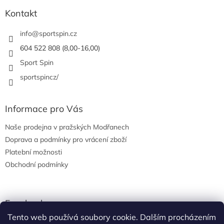
p
a
Kontakt
t
í
info
@
sportspin.cz
604 522 808 (8,00-16,00)
Sport Spin
sportspincz/
Informace pro Vás
Naše prodejna v pražských Modřanech
Doprava a podmínky pro vrácení zboží
Platební možnosti
Obchodní podmínky
Facebook
Tento web používá soubory cookie. Dalším procházením