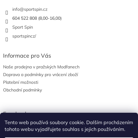
t
í
info
@
sportspin.cz
604 522 808 (8,00-16,00)
Sport Spin
sportspincz/
Informace pro Vás
Naše prodejna v pražských Modřanech
Doprava a podmínky pro vrácení zboží
Platební možnosti
Obchodní podmínky
Facebook
Tento web používá soubory cookie. Dalším procházením
tohoto webu vyjadřujete souhlas s jejich používáním.