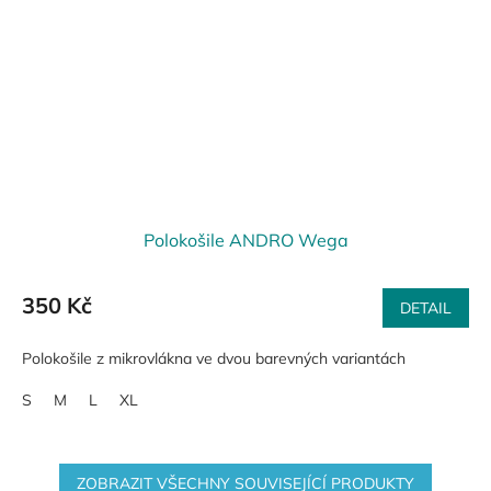
Polokošile ANDRO Wega
350 Kč
DETAIL
Polokošile z mikrovlákna ve dvou barevných variantách
S
M
L
XL
ZOBRAZIT VŠECHNY SOUVISEJÍCÍ PRODUKTY