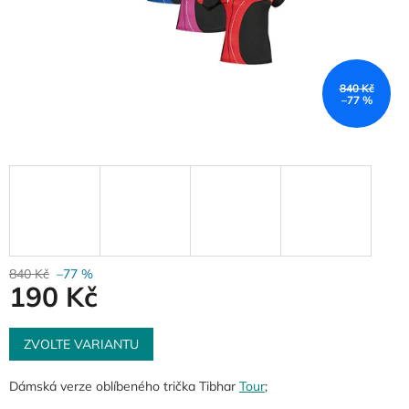
840 Kč
–77 %
840 Kč
–77 %
190 Kč
Měrná
cena:
ZVOLTE VARIANTU
Dámská verze oblíbeného trička Tibhar
Tour
;