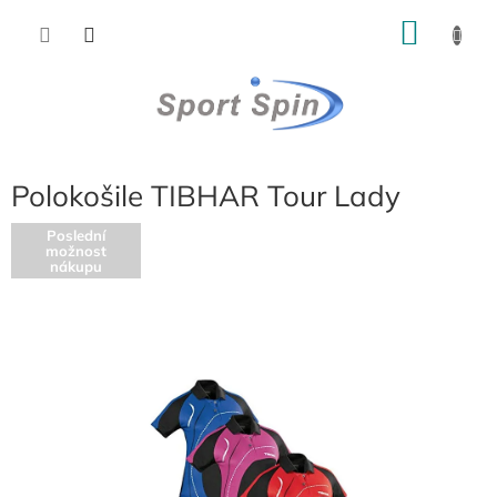
Přejít
NÁKU
na
obsah
KOŠÍK
Polokošile TIBHAR Tour Lady
Poslední
možnost
nákupu