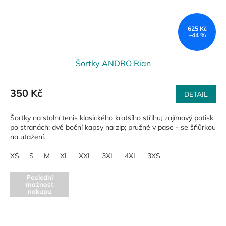
625 Kč
–44 %
Šortky ANDRO Rian
350 Kč
DETAIL
Šortky na stolní tenis klasického kratšího střihu; zajímavý potisk
po stranách; dvě boční kapsy na zip; pružné v pase - se šňůrkou
na utažení.
XS
S
M
XL
XXL
3XL
4XL
3XS
Poslední
možnost
nákupu