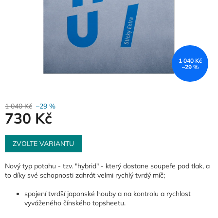
1 040 Kč
–29 %
1 040 Kč
–29 %
730 Kč
Měrná
cena:
ZVOLTE VARIANTU
Nový typ potahu - tzv. "hybrid" - který dostane soupeře pod tlak, a
to díky své schopnosti zahrát velmi rychlý tvrdý míč;
spojení tvrdší japonské houby a na kontrolu a rychlost
vyváženého čínského topsheetu.