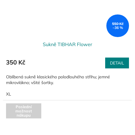
550 Kč
–36 %
Sukně TIBHAR Flower
350 Kč
DETAIL
Oblíbená sukně klasického polodlouhého střihu; jemné
mikrovlákno; všité šortky.
XL
Poslední
možnost
nákupu