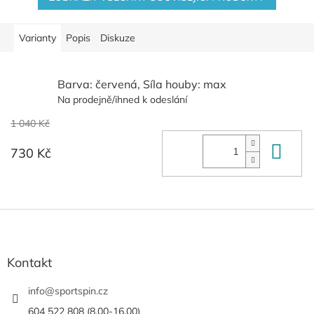
Varianty
Popis
Diskuze
Barva: červená, Síla houby: max
Na prodejně/ihned k odeslání
1 040 Kč
Do 
730 Kč
Z
á
p
a
Kontakt
t
í
info
@
sportspin.cz
604 522 808 (8,00-16,00)