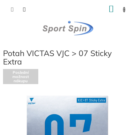
Přejít
NÁKU
na
obsah
KOŠÍK
Potah VICTAS VJC > 07 Sticky
Extra
Poslední
možnost
nákupu