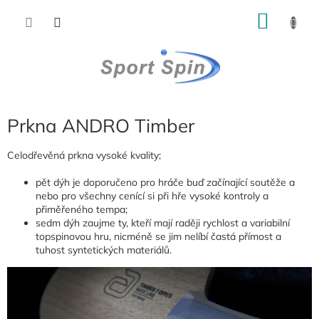
Přejít
NÁKU
na
obsah
KOŠÍK
Prkna ANDRO Timber
Celodřevěná prkna vysoké kvality;
pět dýh je doporučeno pro hráče buď začínající soutěže a
nebo pro všechny cenící si při hře vysoké kontroly a
přiměřeného tempa;
sedm dýh zaujme ty, kteří mají raději rychlost a variabilní
topspinovou hru, nicméně se jim nelíbí častá přímost a
tuhost syntetických materiálů.