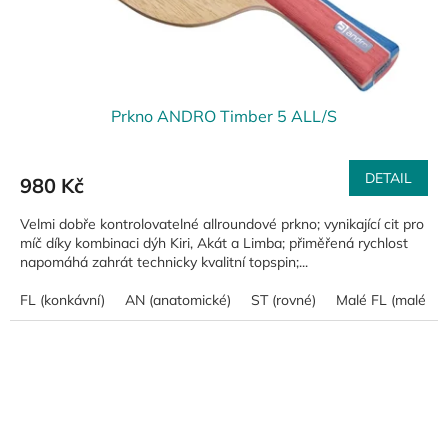
Prkno ANDRO Timber 5 ALL/S
DETAIL
980 Kč
Velmi dobře kontrolovatelné allroundové prkno; vynikající cit pro
míč díky kombinaci dýh Kiri, Akát a Limba; přiměřená rychlost
napomáhá zahrát technicky kvalitní topspin;...
FL (konkávní)
AN (anatomické)
ST (rovné)
Malé FL (malé ko