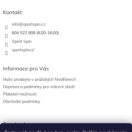
d
p
a
a
Kontakt
c
t
í
í
info
@
sportspin.cz
p
r
604 522 808 (8,00-16,00)
v
Sport Spin
k
y
sportspincz/
v
ý
p
Informace pro Vás
i
s
Naše prodejna v pražských Modřanech
u
Doprava a podmínky pro vrácení zboží
Platební možnosti
Obchodní podmínky
Facebook