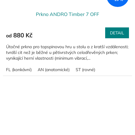
Prkno ANDRO Timber 7 OFF
DETAIL
880 Kč
od
Útočné prkno pro topspinovou hru u stolu a z kratší vzdálenosti;
tvrdší cit než je běžné u pětivrstvých celodřevěných prken;
vynikající herní vlastnosti (minimum vibrací,...
FL (konkávní)
AN (anatomické)
ST (rovné)