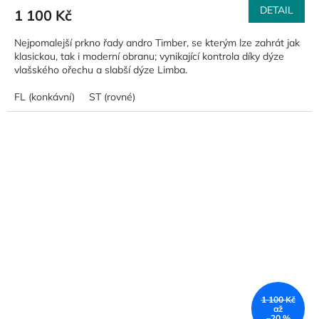
DETAIL
1 100 Kč
Nejpomalejší prkno řady andro Timber, se kterým lze zahrát jak
klasickou, tak i moderní obranu; vynikající kontrola díky dýze
vlašského ořechu a slabší dýze Limba.
FL (konkávní)
ST (rovné)
1 100 Kč
až
–20 %