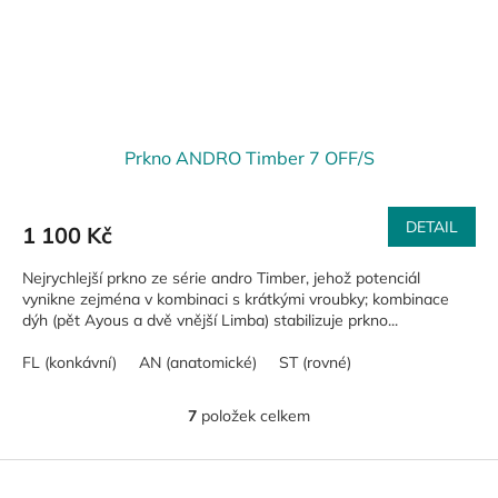
Prkno ANDRO Timber 7 OFF/S
DETAIL
1 100 Kč
Nejrychlejší prkno ze série andro Timber, jehož potenciál
vynikne zejména v kombinaci s krátkými vroubky; kombinace
dýh (pět Ayous a dvě vnější Limba) stabilizuje prkno...
FL (konkávní)
AN (anatomické)
ST (rovné)
7
položek celkem
O
v
l
Z
á
á