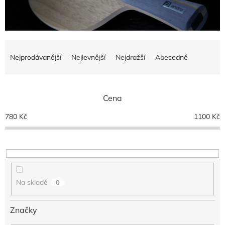
Ř
a
Nejprodávanější
Nejlevnější
Nejdražší
Abecedně
z
e
n
Cena
í
p
780
Kč
1100
Kč
r
o
d
u
k
t
Na skladě
0
ů
Značky