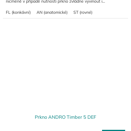
nicméně v případě nutnosti prkno zvládne vyvinout i...
FL (konkávní)
AN (anatomické)
ST (rovné)
Prkno ANDRO Timber 5 DEF