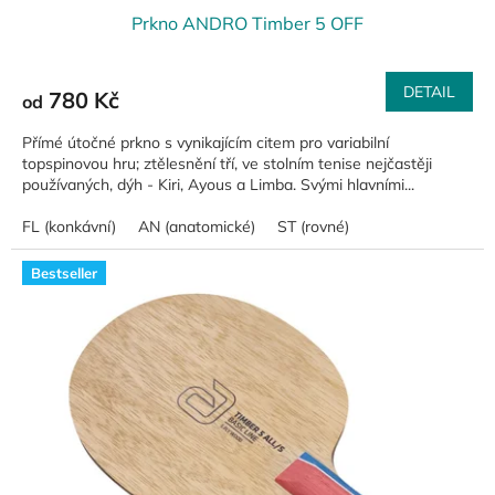
Prkno ANDRO Timber 5 OFF
DETAIL
780 Kč
od
Přímé útočné prkno s vynikajícím citem pro variabilní
topspinovou hru; ztělesnění tří, ve stolním tenise nejčastěji
používaných, dýh - Kiri, Ayous a Limba. Svými hlavními...
FL (konkávní)
AN (anatomické)
ST (rovné)
Bestseller