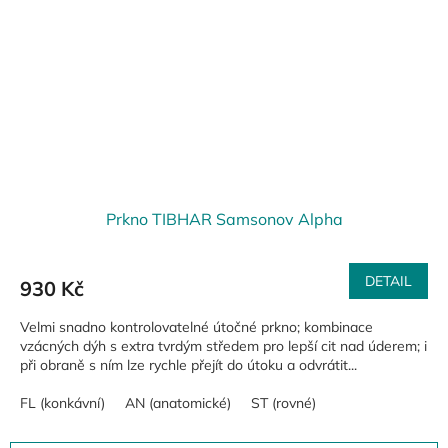
Prkno TIBHAR Samsonov Alpha
DETAIL
930 Kč
Velmi snadno kontrolovatelné útočné prkno; kombinace
vzácných dýh s extra tvrdým středem pro lepší cit nad úderem; i
při obraně s ním lze rychle přejít do útoku a odvrátit...
FL (konkávní)
AN (anatomické)
ST (rovné)