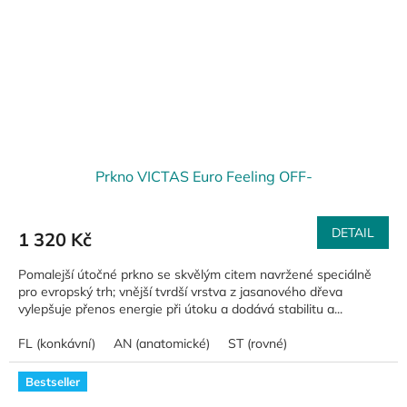
Prkno VICTAS Euro Feeling OFF-
DETAIL
1 320 Kč
Pomalejší útočné prkno se skvělým citem navržené speciálně
pro evropský trh; vnější tvrdší vrstva z jasanového dřeva
vylepšuje přenos energie při útoku a dodává stabilitu a...
FL (konkávní)
AN (anatomické)
ST (rovné)
Bestseller