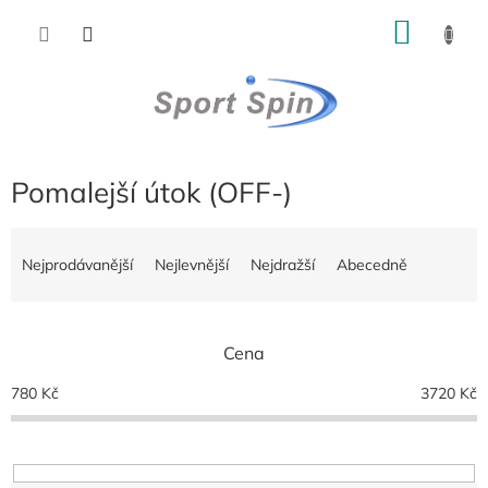
Přejít
NÁKU
na
obsah
KOŠÍK
Pomalejší útok (OFF-)
Ř
a
Nejprodávanější
Nejlevnější
Nejdražší
Abecedně
z
e
n
Cena
í
p
780
Kč
3720
Kč
r
o
d
u