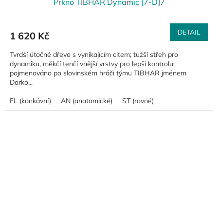
Prkno TIBHAR Dynamic J7-DJ7
DETAIL
1 620 Kč
Tvrdší útočné dřevo s vynikajícím citem; tužší střeh pro
dynamiku, měkčí tenčí vnější vrstvy pro lepší kontrolu;
pojmenováno po slovinském hráči týmu TIBHAR jménem
Darko...
FL (konkávní)
AN (anatomické)
ST (rovné)