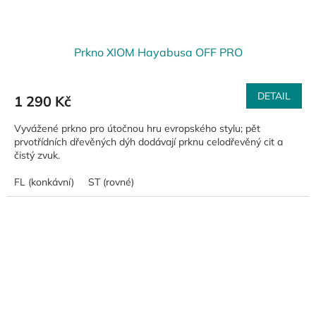
Prkno XIOM Hayabusa OFF PRO
DETAIL
1 290 Kč
Vyvážené prkno pro útočnou hru evropského stylu; pět
prvotřídních dřevěných dýh dodávají prknu celodřevěný cit a
čistý zvuk.
FL (konkávní)
ST (rovné)