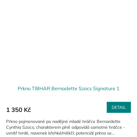
Prkno TIBHAR Bernadette Szocs Signature 1
DETAIL
1 350 Kč
Prkno pojmenované po nadějné mladé hráčce Bernardette
Cynthia Szocs; charakterem plně odpovídá samotné hráčce -
uvnitř tvrdé, navenek křehké/měkčí; potenciál prkna se...