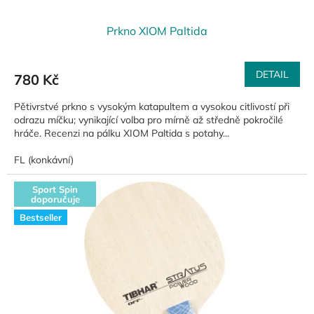
Prkno XIOM Paltida
DETAIL
780 Kč
Pětivrstvé prkno s vysokým katapultem a vysokou citlivostí při
odrazu míčku; vynikající volba pro mírně až středně pokročilé
hráče. Recenzi na pálku XIOM Paltida s potahy...
FL (konkávní)
Sport Spin
doporučuje
Bestseller