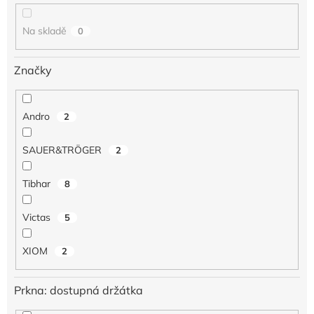
k
t
Na skladě
0
ů
Značky
Andro
2
SAUER&TRÖGER
2
Tibhar
8
Victas
5
XIOM
2
Prkna: dostupná držátka