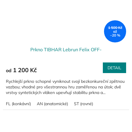
1 500 Kč
až
–20 %
Prkno TIBHAR Lebrun Felix OFF-
DETAIL
1 200 Kč
od
Rychlejší prkno schopné vyniknout svojí bezkonkureční zpětnou
vazbou; vhodné pro všestrannou hru zaměřenou na útok; dvě
vrstvy syntetických vláken upevňují stabilitu prkna a...
FL (konkávní)
AN (anatomické)
ST (rovné)