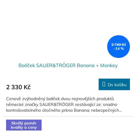
2 740 Kč
–14 %
Balíček SAUER&TRÖGER Banana + Monkey
Do košíku
2 330 Kč
Cenově zvýhodněný balíček dvou nejnovějších produktů
německé značky SAUER&TRÖGER sestávající ze: snadno
kontrolovatelného útočného prkna Banana; nebezpečných...
Skvělý poměr
kvality a ceny