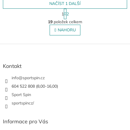
NAČÍST 1 DALŠÍ
S
1
2
t
O
r
19
položek celkem
v
á
l
NAHORU
n
á
k
o
d
v
Z
a
á
c
á
n
í
p
í
p
a
Kontakt
r
t
v
í
info
@
sportspin.cz
k
y
604 522 808 (8,00-16,00)
v
Sport Spin
ý
p
sportspincz/
i
s
u
Informace pro Vás