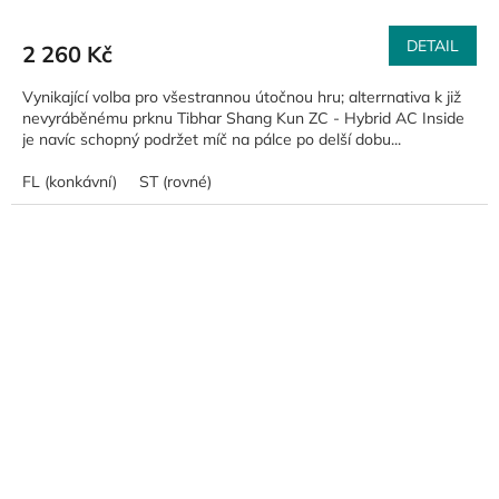
DETAIL
2 260 Kč
Vynikající volba pro všestrannou útočnou hru; alterrnativa k již
nevyráběnému prknu Tibhar Shang Kun ZC - Hybrid AC Inside
je navíc schopný podržet míč na pálce po delší dobu...
FL (konkávní)
ST (rovné)