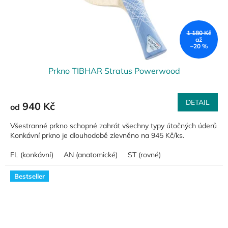
1 180 Kč
až
–20 %
Prkno TIBHAR Stratus Powerwood
DETAIL
940 Kč
od
Všestranné prkno schopné zahrát všechny typy útočných úderů
Konkávní prkno je dlouhodobě zlevněno na 945 Kč/ks.
FL (konkávní)
AN (anatomické)
ST (rovné)
Bestseller