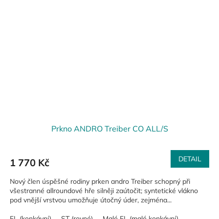
Prkno ANDRO Treiber CO ALL/S
DETAIL
1 770 Kč
Nový člen úspěšné rodiny prken andro Treiber schopný při
všestranné allroundové hře silněji zaútočit; syntetické vlákno
pod vnější vrstvou umožňuje útočný úder, zejména...
FL (konkávní)
ST (rovné)
Malé FL (malé konkávní)