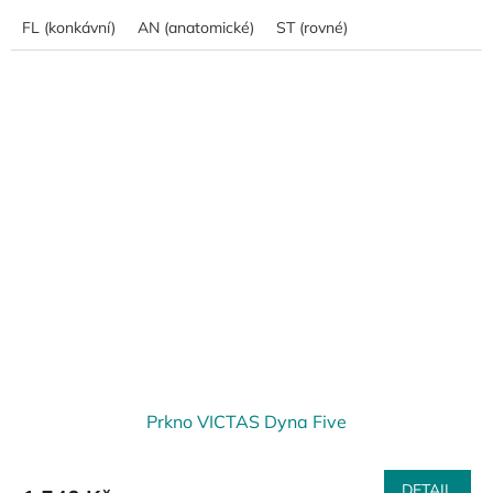
FL (konkávní)
AN (anatomické)
ST (rovné)
Prkno VICTAS Dyna Five
DETAIL