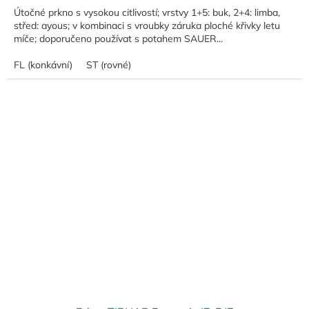
Útočné prkno s vysokou citlivostí; vrstvy 1+5: buk, 2+4: limba,
střed: ayous; v kombinaci s vroubky záruka ploché křivky letu
míče; doporučeno používat s potahem SAUER...
FL (konkávní)
ST (rovné)