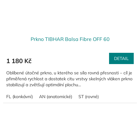
Prkno TIBHAR Balsa Fibre OFF 60
DETAIL
1 180 Kč
Oblíbené útočné prkno, u kterého se síla rovná přesnosti – cíl je
přiměřená rychlost a dostatek citu vrstvy skelných vláken prkno
stabilizují a zvětšují optimální plochu...
FL (konkávní)
AN (anatomické)
ST (rovné)