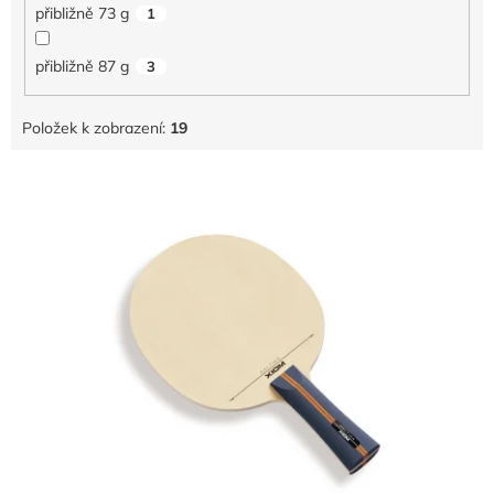
přibližně 73 g
1
přibližně 87 g
3
Položek k zobrazení:
19
V
ý
p
i
s
p
r
o
d
u
k
t
ů