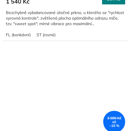
1 540 Kč
Bezchybně vybalancované útočné prkno, u kterého se "rychlost
vyrovná kontrole"; zvětšená plocha optimálního odrazu míče,
tzv. "sweet spot"; mírné vibrace pro maximální...
FL (konkávní)
ST (rovné)
3 090 Kč
až
–16 %