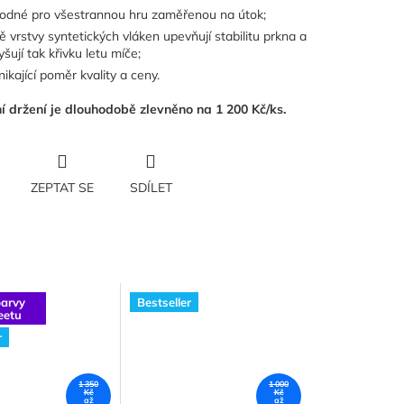
odné pro všestrannou hru zaměřenou na útok;
ě vrstvy syntetických vláken upevňují stabilitu prkna a
yšují tak křivku letu míče;
nikající poměr kvality a ceny.
 držení je dlouhodobě zlevněno na 1 200 Kč/ks.
ZEPTAT SE
SDÍLET
arvy
Bestseller
eetu
r
1 350
1 000
Kč
Kč
až
až