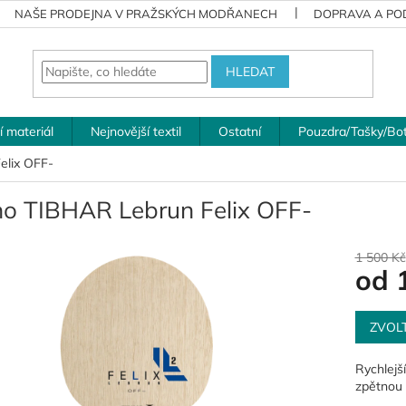
NAŠE PRODEJNA V PRAŽSKÝCH MODŘANECH
DOPRAVA A POD
HLEDAT
í materiál
Nejnovější textil
Ostatní
Pouzdra/Tašky/Bo
elix OFF-
no TIBHAR Lebrun Felix OFF-
1 500 Kč
od
Měrná
cena:
ZVOL
Rychlejš
zpětnou 