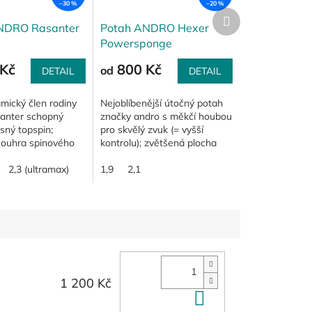
–30 %
–20 %
Další
produkt
NDRO Rasanter
Potah ANDRO Hexer
Powersponge
Kč
800 Kč
od
DETAIL
DETAIL
mický člen rodiny
Nejoblíbenější útočný potah
anter schopný
značky andro s měkčí houbou
sný topspin;
pro skvělý zvuk (= vyšší
 souhra spinového
kontrolu); zvětšená plocha
"R" a tvrdší, ale
optimálního odrazu míče =
mi citlivé, houby o
2,3 (ultramax)
potah odpouští chyby;
1,9
2,1
;...
vynikající zpětná...
1 200 Kč
Do košíku