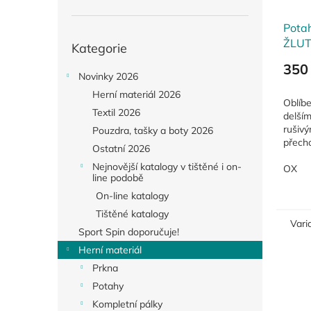
Pota
Přeskočit
ŽLUT
Kategorie
kategorie
350
Novinky 2026
Herní materiál 2026
Oblíb
Textil 2026
delší
rušivý
Pouzdra, tašky a boty 2026
přech
Ostatní 2026
Nejnovější katalogy v tištěné i on-
OX
line podobě
On-line katalogy
Tištěné katalogy
Vari
Sport Spin doporučuje!
Herní materiál
Prkna
Potahy
Kompletní pálky