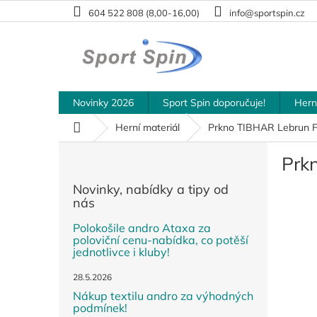
Přejít
604 522 808 (8,00-16,00)
info@sportspin.cz
na
obsah
Novinky 2026
Sport Spin doporučuje!
Hern
Domů
Herní materiál
Prkno TIBHAR Lebrun F
P
Prk
o
s
Novinky, nabídky a tipy od
t
nás
r
a
Polokošile andro Ataxa za
poloviční cenu-nabídka, co potěší
n
jednotlivce i kluby!
n
í
28.5.2026
p
Nákup textilu andro za výhodných
a
podmínek!