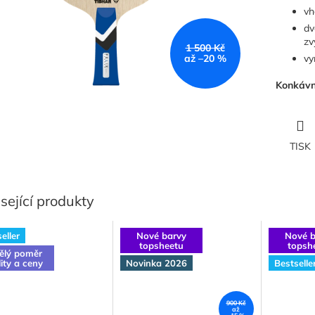
vh
dv
zv
1 500 Kč
až –20 %
vy
Konkávní
TISK
sející produkty
eller
Nové barvy
Nové b
topsheetu
topsh
ělý poměr
lity a ceny
Novinka 2026
Bestselle
900 Kč
až