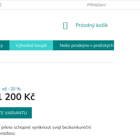
MÍNKY PRO VRÁCENÍ ZBOŽÍ
PLATEBNÍ MOŽNOSTI
Přihlášení
OBCHOD
NÁKUPNÍ
Prázdný košík
KOŠÍK
ty
Výhodná koupě
Naše prodejna v pražských Modřanech
až –20 %
1 200 Kč
TE VARIANTU
í prkno schopné vyniknout svojí bezkonkureční
vazbou;