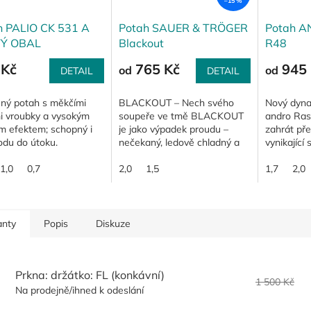
–15 %
h PALIO CK 531 A
Potah SAUER & TRÖGER
Potah A
Ý OBAL
Blackout
R48
 Kč
765 Kč
945 
od
od
DETAIL
DETAIL
ený potah s měkčími
BLACKOUT – Nech svého
Nový dyna
mi vroubky a vysokým
soupeře ve tmě BLACKOUT
andro Ras
m efektem; schopný i
je jako výpadek proudu –
zahrát pře
odu do útoku.
nečekaný, ledově chladný a
vynikající
naprosto otravný. Ale ve tmě
topsheetu 
1,0
0,7
necháš jen svého soupeře.
2,0
1,5
přesto vel
1,7
2,0
Pro tebe? Čistá radost...
48 stupních
anty
Popis
Diskuze
Prkna: držátko: FL (konkávní)
1 500 Kč
Na prodejně/ihned k odeslání