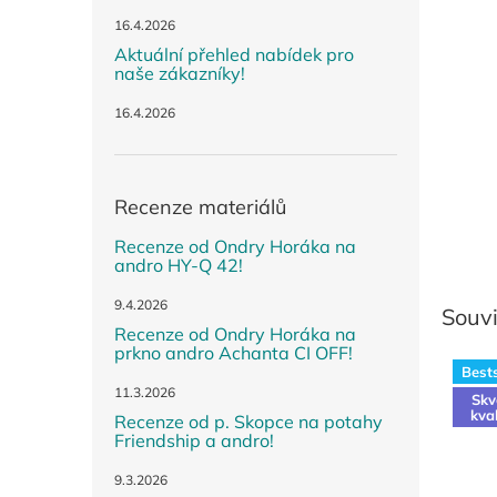
n
e
16.4.2026
l
Aktuální přehled nabídek pro
naše zákazníky!
16.4.2026
Recenze materiálů
Recenze od Ondry Horáka na
andro HY-Q 42!
9.4.2026
Souvi
Recenze od Ondry Horáka na
prkno andro Achanta CI OFF!
Bests
11.3.2026
Skv
kva
Recenze od p. Skopce na potahy
Friendship a andro!
9.3.2026