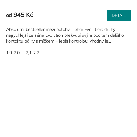
945 Kč
od
DETAIL
Absolutní bestseller mezi potahy Tibhar Evolution; druhý
nejrychlejší ze série Evolution překvapí svým pocitem delšího
kontaktu pálky s míčkem = lepší kontrolou; vhodný je...
1,9-2,0
2,1-2,2