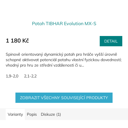
Potah TIBHAR Evolution MX-S
1 180 Kč
DETAIL
Spinově orientovaný dynamický potah pro hráče vyšší úrovně
schopné aktivovat potenciál potahu vlastní fyzickou dovedností;
vhodný pro hru ze střední vzdálenosti či u...
1,9-2,0
2,1-2,2
ZOBRAZIT VŠECHNY SOUVISEJÍCÍ PRODUKTY
Varianty
Popis
Diskuze (1)