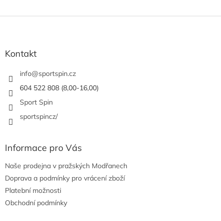
Z
á
p
a
Kontakt
t
í
info
@
sportspin.cz
604 522 808 (8,00-16,00)
Sport Spin
sportspincz/
Informace pro Vás
Naše prodejna v pražských Modřanech
Doprava a podmínky pro vrácení zboží
Platební možnosti
Obchodní podmínky