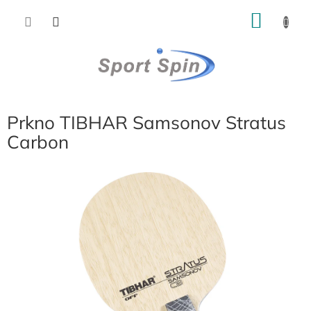
Přejít
NÁKU
na
obsah
KOŠÍK
Prkno TIBHAR Samsonov Stratus
Carbon