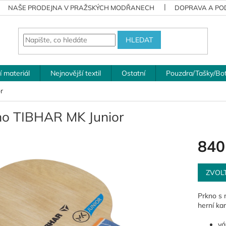
NAŠE PRODEJNA V PRAŽSKÝCH MODŘANECH
DOPRAVA A POD
HLEDAT
í materiál
Nejnovější textil
Ostatní
Pouzdra/Tašky/Bo
r
no TIBHAR MK Junior
840
Měrná
cena:
ZVOL
Prkno s 
herní kar
vá