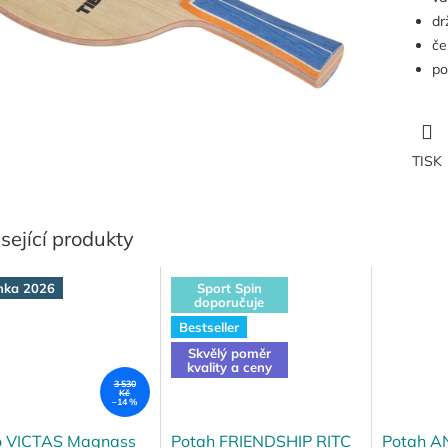
dr
če
po
TISK
sející produkty
nka 2026
Sport Spin
doporučuje
Bestseller
Skvělý poměr
kvality a ceny
3 530
Kč
–14 %
o VICTAS Magnass
Potah FRIENDSHIP RITC
Potah A