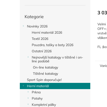
3 0
Přeskočit
Kategorie
kategorie
Velmi 
Novinky 2026
OFF+; 
Herní materiál 2026
vrstv
vláke
Textil 2026
vlákna
Pouzdra, tašky a boty 2026
energi
FL (ko
Ostatní 2026
jakékol
Nejnovější katalogy v tištěné i on-
line podobě
Vari
On-line katalogy
Tištěné katalogy
Sport Spin doporučuje!
Herní materiál
Prkna
Potahy
Kompletní pálky