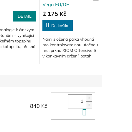
Vega EU/DF
2 175 Kč
DETAIL
Do košíku
analogie k čínským
tahům = vynikající
Námi složená pálka vhodná
ákeřném topspinu i
pro kontrolovatelnou útočnou
la katapultu, přesná
hru; prkno XIOM Offensive S
 možnost ploché
v konkávním držení; potah
řivky letu míče při...
XIOM Vega EU o síle 2,0
červené barvy na forehandu;
potah XIOM...
840 Kč
Do košíku