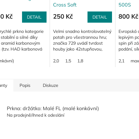
Cross Soft
500S
30 Kč
250 Kč
800 Kč
DETAIL
DETAIL
rychlé prkno kategorie
Velmi snadno kontrolovatelný
Evropská 
stabilní a silné díky
potah pro všestrannou hru;
lepivým po
ě aramid karbonovým
značka 729 uvádí tvrdost
spin při z
n (tzv. HAD karbonová
houby jako 42stupňovou,
podání, sí
); tato vlákna vytvářejí
nicméně zdá se, že je měkčí
kontrola;
i, která se bez
nkávní)
(tzn. lepší na kontrolu) než
2,0
1,5
1,8
agresívní k
2,1
max
iv...
oblíbený...
anty
Popis
Diskuze
Prkna: držátko: Malé FL (malé konkávní)
Na prodejně/ihned k odeslání