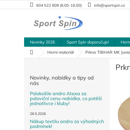
Přejít
604 522 808 (8,00-16,00)
info@sportspin.cz
na
obsah
Novinky 2026
Sport Spin doporučuje!
Hern
Domů
Herní materiál
Prkno TIBHAR MK Junio
P
Prk
o
s
Novinky, nabídky a tipy od
t
nás
r
a
Polokošile andro Ataxa za
poloviční cenu-nabídka, co potěší
n
jednotlivce i kluby!
n
í
28.5.2026
p
Nákup textilu andro za výhodných
a
podmínek!