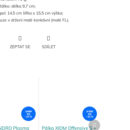
žátko: délka 9,7 cm;
pel: 14,5 cm šířka x 15,5 cm výška;
uze v držení malé konkávní (malé FL).
ZEPTAT SE
SDÍLET
1 000
2 720
Kč
Kč
–20 %
–20 %
Další
produkt
NDRO Plasma
Pálka XIOM Offensive S +