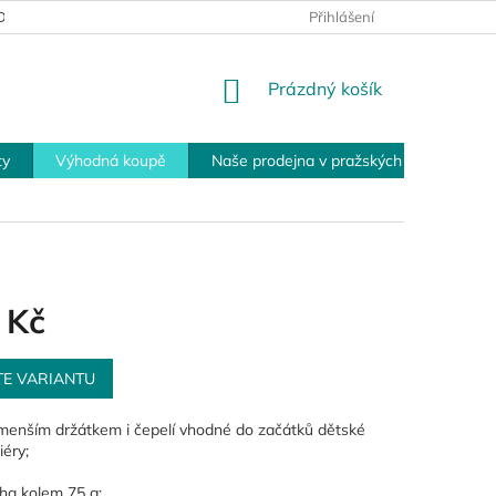
MÍNKY PRO VRÁCENÍ ZBOŽÍ
PLATEBNÍ MOŽNOSTI
Přihlášení
OBCHOD
NÁKUPNÍ
Prázdný košík
KOŠÍK
ty
Výhodná koupě
Naše prodejna v pražských Modřanech
 Kč
TE VARIANTU
menším držátkem i čepelí vhodné do začátků dětské
iéry;
ha kolem 75 g;