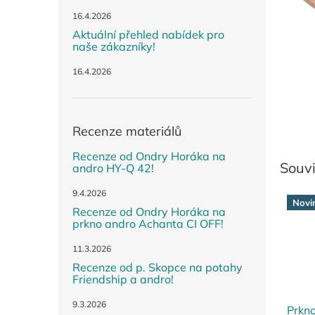
n
e
16.4.2026
l
Aktuální přehled nabídek pro
naše zákazníky!
16.4.2026
Recenze materiálů
Recenze od Ondry Horáka na
Souvi
andro HY-Q 42!
9.4.2026
Novi
Recenze od Ondry Horáka na
prkno andro Achanta CI OFF!
11.3.2026
Recenze od p. Skopce na potahy
Friendship a andro!
9.3.2026
Prkn