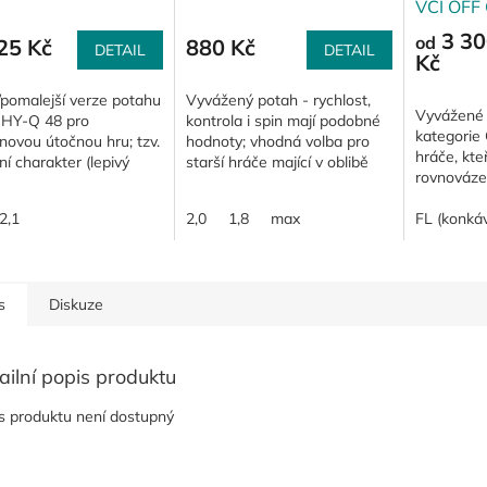
VCI OFF 
3 30
od
25 Kč
880 Kč
DETAIL
DETAIL
Kč
/pomalejší verze potahu
Vyvážený potah - rychlost,
Vyvážené 
 HY-Q 48 pro
kontrola i spin mají podobné
kategorie
novou útočnou hru; tzv.
hodnoty; vhodná volba pro
hráče, kteř
ní charakter (lepivý
starší hráče mající v oblibě
rovnováze 
et); pro zajímavost
topspin ze střední
kontrolou a
ec - název potahu se
vzdálenosti.
2,1
2,0
1,8
max
zejména z
FL (konkáv
o "Haj...
vzdálenosti
s
Diskuze
ailní popis produktu
s produktu není dostupný