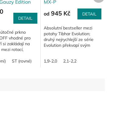
Gauzy Edition
MX-P
0
945 Kč
od
DETAIL
DETAIL
Absolutní bestseller mezi
útočné prkno
potahy Tibhar Evolution;
 OFF vhodné pro
druhý nejrychlejší ze série
í si zakládají na
Evolution překvapí svým
mezi rotací,
pocitem delšího kontaktu
 rychlostí -
pálky s míčkem = lepší
e střední
ní)
ST (rovné)
1,9-2,0
2,1-2,2
kontrolou; vhodný je...
 od stolu - jak v...