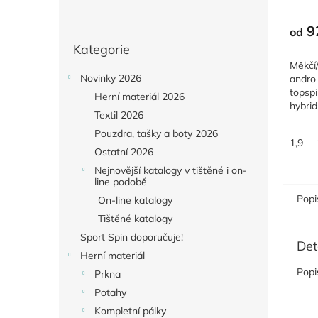
9
od
Přeskočit
Kategorie
kategorie
Měkčí
Novinky 2026
andro
topspi
Herní materiál 2026
hybrid
Textil 2026
topshe
nakon
Pouzdra, tašky a boty 2026
1,9
čte jak
Ostatní 2026
Nejnovější katalogy v tištěné i on-
line podobě
Popi
On-line katalogy
Tištěné katalogy
Sport Spin doporučuje!
Det
Herní materiál
Popi
Prkna
Potahy
Kompletní pálky