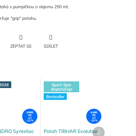
otahů s pumpičkou o objemu 250 ml;
ržuje "grip" potahu.
ZEPTAT SE
SDÍLET
2026
Sport Spin
doporučuje
Bestseller
3 800
1 180
Kč
Kč
až
až
–13 %
–19 %
Další
NDRO Synteliac
Potah TIBHAR Evolution
produkt