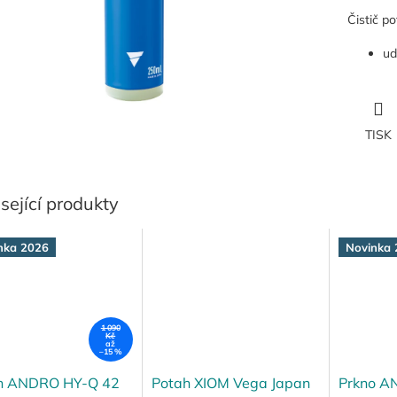
Čistič p
ud
TISK
sející produkty
nka 2026
Novinka 
1 090
Kč
až
–15 %
h ANDRO HY-Q 42
Potah XIOM Vega Japan
Prkno A