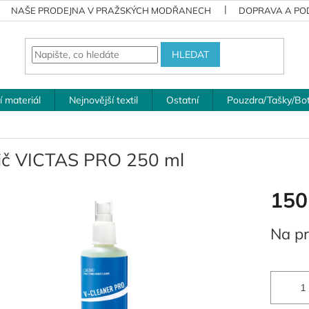
NAŠE PRODEJNA V PRAŽSKÝCH MODŘANECH
DOPRAVA A POD
HLEDAT
í materiál
Nejnovější textil
Ostatní
Pouzdra/Tašky/Bo
tič VICTAS PRO 250 ml
150
Měrná
Na pr
cena: