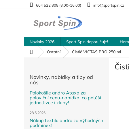
Přejít
604 522 808 (8,00-16,00)
info@sportspin.cz
na
obsah
Novinky 2026
Sport Spin doporučuje!
Hern
Domů
Ostatní
Čistič VICTAS PRO 250 ml
P
Čis
o
s
Novinky, nabídky a tipy od
t
nás
r
a
Polokošile andro Ataxa za
poloviční cenu-nabídka, co potěší
n
jednotlivce i kluby!
n
í
28.5.2026
p
Nákup textilu andro za výhodných
a
podmínek!