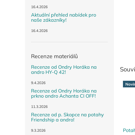
n
e
16.4.2026
l
Aktuální přehled nabídek pro
naše zákazníky!
16.4.2026
Recenze materiálů
Recenze od Ondry Horáka na
Souvi
andro HY-Q 42!
9.4.2026
Novi
Recenze od Ondry Horáka na
prkno andro Achanta CI OFF!
11.3.2026
Recenze od p. Skopce na potahy
Friendship a andro!
Pota
9.3.2026